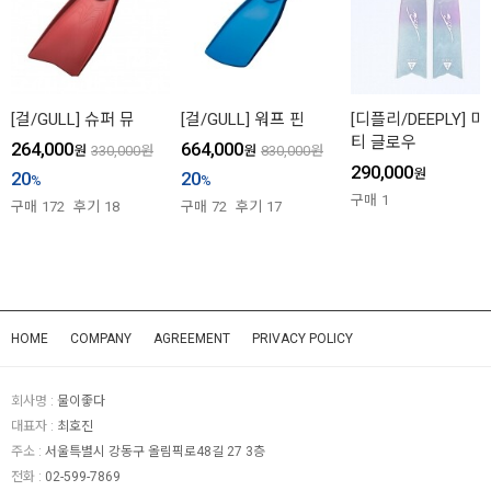
[걸/GULL] 슈퍼 뮤
[걸/GULL] 워프 핀
[디플리/DEEPLY] 미
티 글로우
264,000
664,000
원
330,000
원
원
830,000
원
290,000
원
20
20
%
%
구매
1
구매
172
후기
18
구매
72
후기
17
HOME
COMPANY
AGREEMENT
PRIVACY POLICY
회사명 :
물이좋다
대표자 :
최호진
주소 :
서울특별시 강동구 올림픽로48길 27 3층
전화 :
02-599-7869