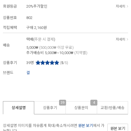
회원등급
20%추가할인
자세히
상품번호
802
적립혜택
구매
2,160원
택배(
주문 시 결제
)
자세히
배송
5,000₩
(500,000₩ 이상 무료)
추가배송비
5,000₩~10,000₩
(지역별)
상품후기
39
명
(
5
/5)
브랜드
걸
39
4
상세설명
상품후기
상품문의
교환/반품/
배송
상세설명 이미지를 자유롭게 확대/축소하시려면
원본 보기
에서 가
원본 보기
능합니다.