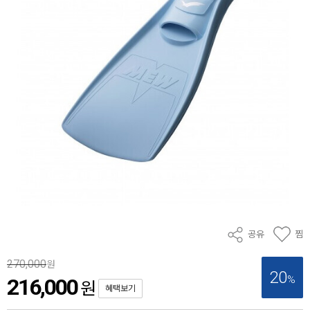
공유
찜
270,000
원
20
%
216,000
원
혜택보기