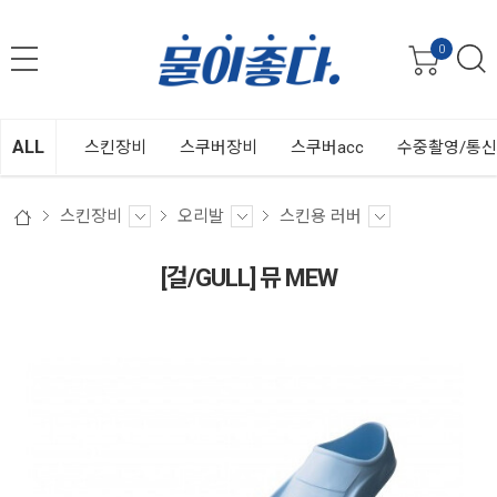
0
ALL
스킨장비
스쿠버장비
스쿠버acc
수중촬영/통
스킨장비
오리발
스킨용 러버
[걸/GULL] 뮤 MEW