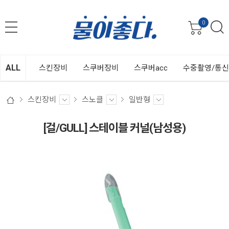
0
ALL
스킨장비
스쿠버장비
스쿠버acc
수중촬영/통
스킨장비
스노클
일반형
[걸/GULL] 스테이블 커널(남성용)