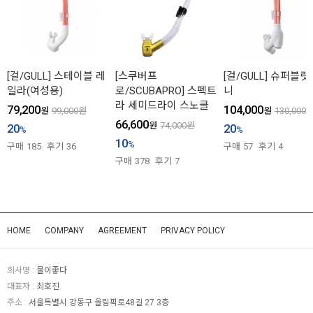
[걸/GULL] 스테이블 레
[스쿠버프
[걸/GULL] 슈퍼블릿
일라(여성용)
로/SCUBAPRO] 스펙트
니
라 세미드라이 스노클
79,200
104,000
원
99,000
원
원
130,000
66,600
원
74,000
원
20
20
%
%
10
%
구매
185
후기
36
구매
57
후기
4
구매
378
후기
7
HOME
COMPANY
AGREEMENT
PRIVACY POLICY
회사명 :
물이좋다
대표자 :
최호진
주소 :
서울특별시 강동구 올림픽로48길 27 3층