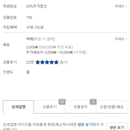
회원등급
20%추가할인
자세히
상품번호
793
적립혜택
구매
792원
택배(
주문 시 결제
)
자세히
배송
5,000₩
(500,000₩ 이상 무료)
추가배송비
5,000₩~10,000₩
(지역별)
상품후기
22
명
(
5
/5)
브랜드
걸
22
3
상세설명
상품후기
상품문의
교환/반품/
배송
상세설명 이미지를 자유롭게 확대/축소하시려면
원본 보기
에서 가
원본 보기
능합니다.