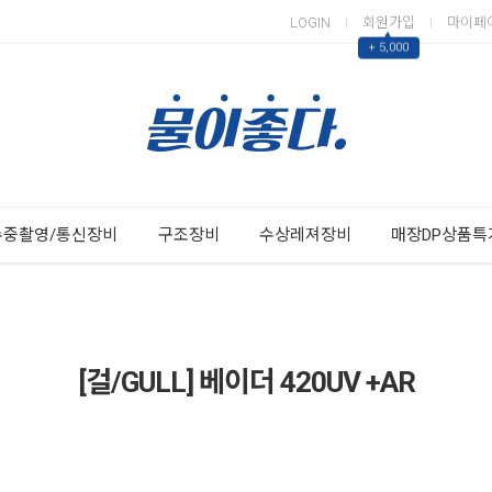
LOGIN
회원가입
마이페
▲
+ 5,000
Next
Previous
수중촬영/통신장비
구조장비
수상레져장비
매장DP상품특
[걸/GULL] 베이더 420UV +AR