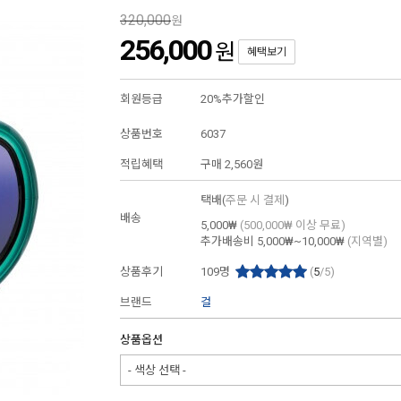
320,000
원
256,000
원
혜택보기
회원등급
20%추가할인
상품번호
6037
적립혜택
구매
2,560원
택배(
주문 시 결제
)
배송
5,000₩
(500,000₩ 이상 무료)
추가배송비
5,000₩~10,000₩
(지역별)
상품후기
109
명
(
5
/5)
브랜드
걸
상품옵션
- 색상 선택 -