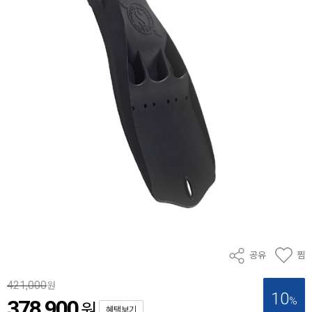
공유
찜
421,000
원
10
%
378,900
원
혜택보기