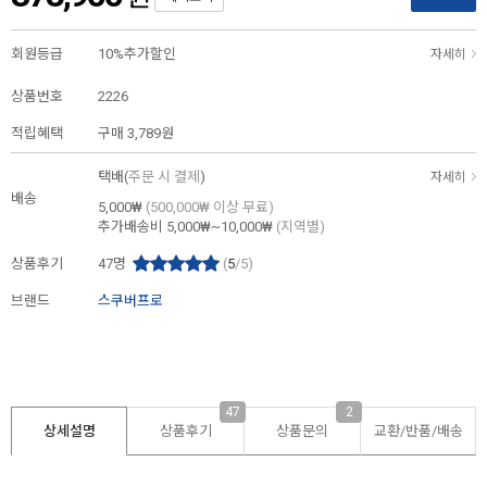
회원등급
10%추가할인
자세히
상품번호
2226
적립혜택
구매
3,789원
택배(
주문 시 결제
)
자세히
배송
5,000₩
(500,000₩ 이상 무료)
추가배송비
5,000₩~10,000₩
(지역별)
상품후기
47
명
(
5
/5)
브랜드
스쿠버프로
47
2
상세설명
상품후기
상품문의
교환/반품/
배송