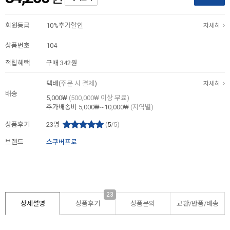
회원등급
10%추가할인
자세히
상품번호
104
적립혜택
구매
342원
택배(
주문 시 결제
)
자세히
배송
5,000₩
(500,000₩ 이상 무료)
추가배송비
5,000₩~10,000₩
(지역별)
상품후기
23
명
(
5
/5)
브랜드
스쿠버프로
23
상세설명
상품후기
상품문의
교환/반품/
배송