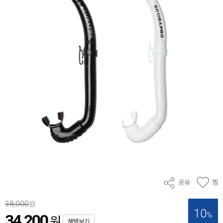
공유
찜
38,000
원
10
%
34,200
원
혜택보기