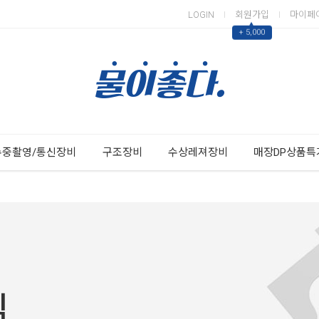
LOGIN
회원가입
마이페
▲
+ 5,000
Next
Previous
수중촬영/통신장비
구조장비
수상레져장비
매장DP상품특
침