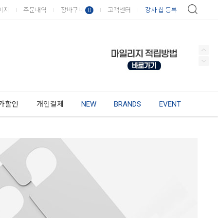
이지
주문내역
장바구니
고객센터
강사·샵 등록
0
가할인
개인결제
NEW
BRANDS
EVENT