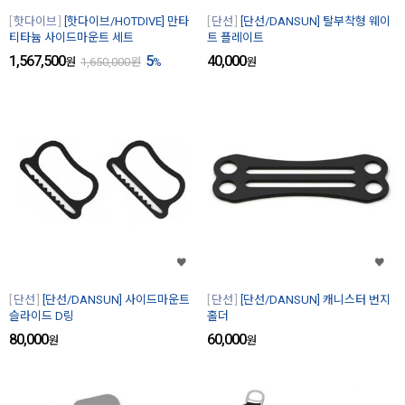
핫다이브
[핫다이브/HOTDIVE] 만타
단선
[단선/DANSUN] 탈부착형 웨이
티타늄 사이드마운트 세트
트 플레이트
1,567,500
5
40,000
원
1,650,000
원
%
원
단선
[단선/DANSUN] 사이드마운트
단선
[단선/DANSUN] 캐니스터 번지
슬라이드 D링
홀더
80,000
60,000
원
원