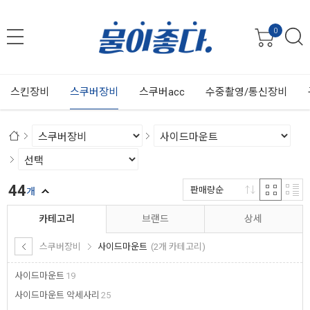
0
스킨장비
스쿠버장비
스쿠버acc
수중촬영/통신장비
44
판매량순
개
카테고리
브랜드
상세
스쿠버장비
사이드마운트
(2개 카테고리)
사이드마운트
19
사이드마운트 악세사리
25