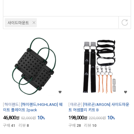
사이드마운트
하이랜드
[하이랜드/HIGHLAND] 웨
아르곤
[아르곤/ARGON] 사이드마운
이트 플레이트 2pack
트 어셈블리 키트 B
46,800
10
198,000
10
원
52,000
원
%
원
220,000
원
%
구매
41
리뷰
8
구매
28
리뷰
10