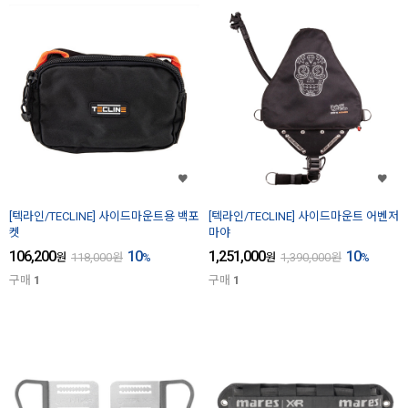
[텍라인/TECLINE] 사이드마운트용 백포
[텍라인/TECLINE] 사이드마운트 어벤저
켓
마야
106,200
10
1,251,000
10
원
118,000
원
%
원
1,390,000
원
%
구매
1
구매
1