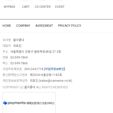
MYPAGE
CART
CS CENTER
EVENT
HOME
COMPANY
AGREEMENT
PRIVACY POLICY
회사명 :
물이좋다
대표자 :
최호진
주소 :
서울특별시 강동구 올림픽로48길 27 3층
전화 :
02-599-7869
팩스 :
02-599-7866
사업자등록번호 :
359-24-01718
[사업자정보확인]
통신판매업신고번호 :
제2024-서울강동-1182호
개인정보보호책임자 :
최호진 (
sales@camwise.co.kr
)
COPYRIGHT (c)
물이좋다
ALL RIGHTS RESERVED.