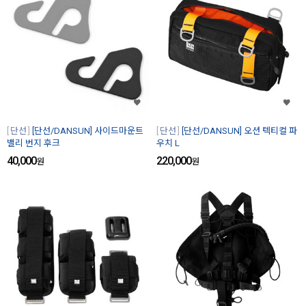
단선
[단선/DANSUN] 사이드마운트
단선
[단선/DANSUN] 오션 텍티컬 파
밸리 번지 후크
우치 L
40,000
220,000
원
원