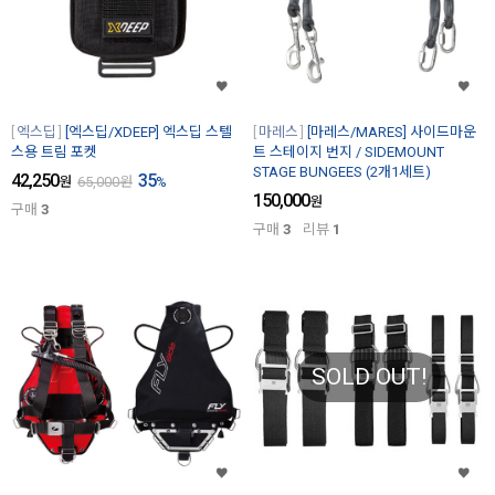
엑스딥
[엑스딥/XDEEP] 엑스딥 스텔
마레스
[마레스/MARES] 사이드마운
스용 트림 포켓
트 스테이지 번지 / SIDEMOUNT
STAGE BUNGEES (2개1세트)
42,250
35
원
65,000
원
%
150,000
원
구매
3
구매
3
리뷰
1
SOLD OUT!