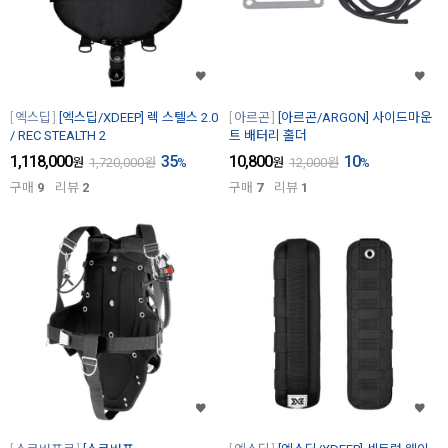
엑스딥
[엑스딥/XDEEP] 렉 스텔스 2.0
아르곤
[아르곤/ARGON] 사이드마운
/ REC STEALTH 2
트 배터리 홀더
1,118,000
35
10,800
10
원
1,720,000
원
%
원
12,000
원
%
구매
9
리뷰
2
구매
7
리뷰
1