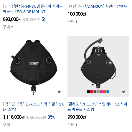
핀섭
[핀섭/FINNSUB] 플라이 사이드
단선
[단선/DANSUN] 실린더 캠밴드
마운트 / FLY SIDE MOUNT
100,000
원
893,000
5
원
940,000
원
%
구매
1
구매
2
엑스딥
[엑스딥/XDEEP] 텍 스텔스 2.0
[헬리오스/HELIOS] 스팅레이 REC사이
(커스텀)
드 마운트 시스템
1,118,000
35
990,000
원
1,720,000
원
%
원
구매
1
구매
1