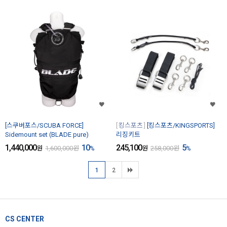
[스쿠버포스/SCUBA FORCE]
킹스포츠
[킹스포츠/KINGSPORTS]
Sidemount set (BLADE pure)
리징키트
1,440,000
10
245,100
5
원
1,600,000
원
%
원
258,000
원
%
1
2
CS CENTER