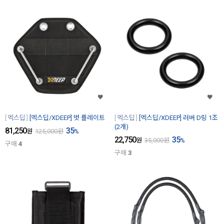
엑스딥
[엑스딥/XDEEP] 벗 플레이트
엑스딥
[엑스딥/XDEEP] 러버 D링 1조
(2개)
81,250
35
원
125,000
원
%
22,750
35
원
35,000
원
%
구매
4
구매
3