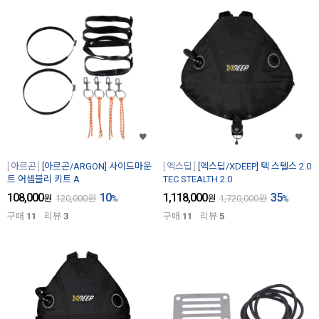
아르곤
[아르곤/ARGON] 사이드마운
엑스딥
[엑스딥/XDEEP] 텍 스텔스 2.0
트 어셈블리 키트 A
TEC STEALTH 2.0
108,000
10
1,118,000
35
원
120,000
원
%
원
1,720,000
원
%
구매
11
리뷰
3
구매
11
리뷰
5