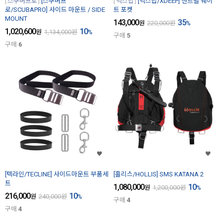
스쿠버프로
[스쿠버프
엑스딥
[엑스딥/XDEEP] 센트럴 웨이
로/SCUBAPRO] 사이드 마운트 / SIDE
트 포켓
MOUNT
143,000
35
원
220,000
원
%
1,020,600
10
원
1,134,000
원
%
구매
5
구매
6
[텍라인/TECLINE] 사이드마운트 부품세
[홀리스/HOLLIS] SMS KATANA 2
트
1,080,000
10
원
1,200,000
원
%
216,000
10
원
240,000
원
%
구매
4
구매
4