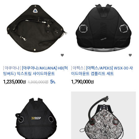
아쿠아나
[아쿠아나/AKUANA] HB(허
아펙스
[아펙스/APEKS] WSX-30 사
밍버드) 익스트림 사이드마운트
이드마운트 컴플리트 세트
1,235,000
5
1,790,000
원
1,300,000
원
%
원