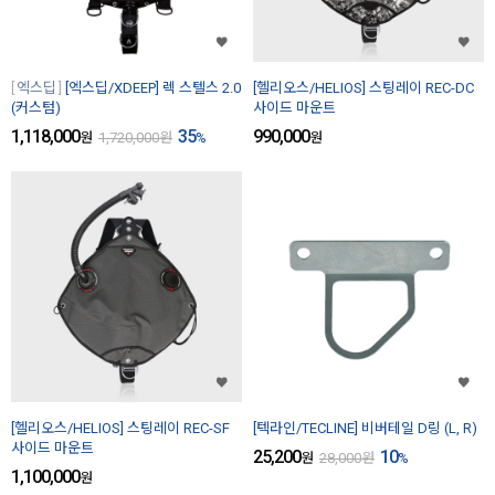
엑스딥
[엑스딥/XDEEP] 렉 스텔스 2.0
[헬리오스/HELIOS] 스팅레이 REC-DC
(커스텀)
사이드 마운트
1,118,000
35
990,000
원
1,720,000
원
%
원
[헬리오스/HELIOS] 스팅레이 REC-SF
[텍라인/TECLINE] 비버테일 D링 (L, R)
사이드 마운트
25,200
10
원
28,000
원
%
1,100,000
원