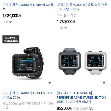
가민
[가민/GARMIN] Descent G2 블
순토
[순토/SUUNTO] 순토 노틱 번지
랙
코드 + 탱크 POD
1,039,000
즉시 출고 가능
원
1,780,000
원
구매
51
구매
32
가민
[가민/GARMIN] DESCENT X30
[쉐어워터/SHEARWATER]
(디센트 X30)
PEREGRINE ADVENTURES EDITION
페레그린 어드벤쳐 에디션
가민 X30은 트렌스미터 호환 되지 않습
니다.
855,000
5
원
900,000
원
%