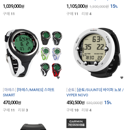
1,039,000
1,105,000
15
원
원
1,300,000
원
%
구매
11
구매
11
리뷰
4
마레스
[마레스/MARES] 스마트
순토
[순토/SUUNTO] 바이퍼 노보 /
SMART
VYPER NOVO
470,000
450,500
15
원
원
530,000
원
%
구매
11
리뷰
3
구매
10
리뷰
4