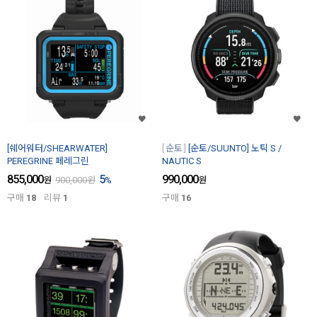
[쉐어워터/SHEARWATER]
순토
[순토/SUUNTO] 노틱 S /
PEREGRINE 페레그린
NAUTIC S
855,000
5
990,000
원
900,000
원
%
원
구매
18
리뷰
1
구매
16