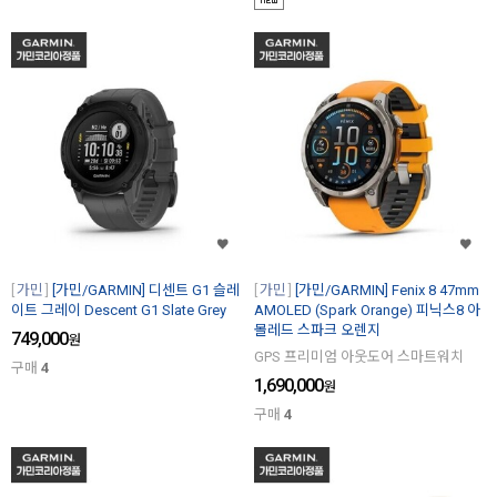
가민
[가민/GARMIN] 디센트 G1 슬레
가민
[가민/GARMIN] Fenix 8 47mm
이트 그레이 Descent G1 Slate Grey
AMOLED (Spark Orange) 피닉스8 아
몰레드 스파크 오렌지
749,000
원
GPS 프리미엄 아웃도어 스마트워치
구매
4
1,690,000
원
구매
4