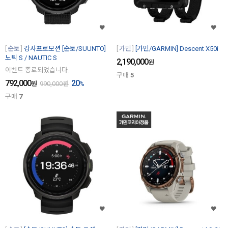
순토
강사프로모션 [순토/SUUNTO]
가민
[가민/GARMIN] Descent X50i
노틱 S / NAUTIC S
2,190,000
원
이벤트 종료되었습니다.
구매
5
792,000
20
원
990,000
원
%
구매
7