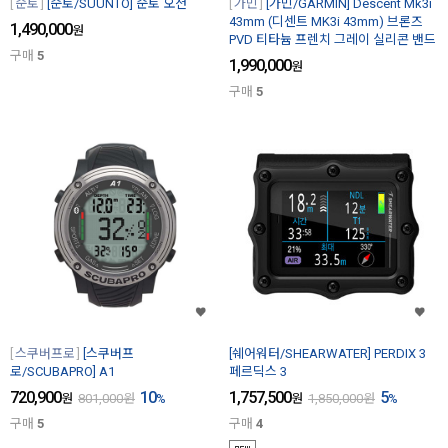
순토
[순토/SUUNTO] 순토 오션
가민
[가민/GARMIN] Descent Mk3i
43mm (디센트 MK3i 43mm) 브론즈
1,490,000
원
PVD 티타늄 프렌치 그레이 실리콘 밴드
구매
5
1,990,000
원
구매
5
스쿠버프로
[스쿠버프
[쉐어워터/SHEARWATER] PERDIX 3
로/SCUBAPRO] A1
페르딕스 3
720,900
10
1,757,500
5
원
801,000
원
%
원
1,850,000
원
%
구매
5
구매
4