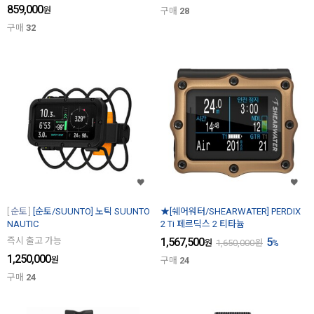
859,000
원
구매
28
구매
32
순토
[순토/SUUNTO] 노틱 SUUNTO
★[쉐어워터/SHEARWATER] PERDIX
NAUTIC
2 Ti 페르딕스 2 티타늄
즉시 출고 가능
1,567,500
5
원
1,650,000
원
%
1,250,000
원
구매
24
구매
24