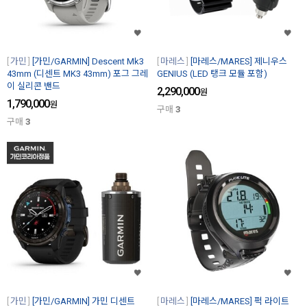
가민
[가민/GARMIN] Descent Mk3
마레스
[마레스/MARES] 제니우스
43mm (디센트 MK3 43mm) 포그 그레
GENIUS (LED 탱크 모듈 포함)
이 실리콘 밴드
2,290,000
원
1,790,000
원
구매
3
구매
3
가민
[가민/GARMIN] 가민 디센트
마레스
[마레스/MARES] 퍽 라이트