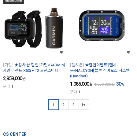
가민
★강사 샵 할인 [가민/GARMIN]
헬시온
★할인이벤트 [헬시
가민 디센트 X50i + T2 트랜스미터
온/HALCYON] 블루 심비오스 시스템
(Handset)
2,959,000
원
1,085,000
30
원
1,550,000
원
%
구매
1
구매
1
1
2
3
CS CENTER