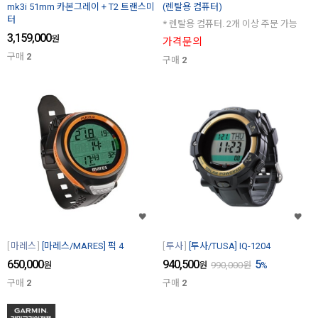
mk3i 51mm 카본그레이 + T2 트랜스미
(렌탈용 컴퓨터)
터
* 렌탈용 컴퓨터. 2개 이상 주문 가능
3,159,000
원
가격문의
구매
2
구매
2
마레스
[마레스/MARES] 퍽 4
투사
[투사/TUSA] IQ-1204
650,000
940,500
5
원
원
990,000
원
%
구매
2
구매
2