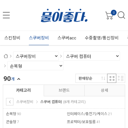
0
스킨장비
스쿠버장비
스쿠버acc
수중촬영/통신장비
90
판매량순
개
카테고리
브랜드
상세
스쿠버장비
스쿠버 컴퓨터
(8개 카테고리)
손목형
90
인터페이스/충전기/케이스
21
콘솔형
7
프로텍터/보호필름
41