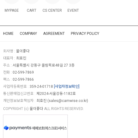
MYPAGE
CART
CS CENTER
EVENT
HOME
COMPANY
AGREEMENT
PRIVACY POLICY
회사명 :
물이좋다
대표자 :
최호진
주소 :
서울특별시 강동구 올림픽로48길 27 3층
전화 :
02-599-7869
팩스 :
02-599-7866
사업자등록번호 :
359-24-01718
[사업자정보확인]
통신판매업신고번호 :
제2024-서울강동-1182호
개인정보보호책임자 :
최호진 (
sales@camwise.co.kr
)
COPYRIGHT (c)
물이좋다
ALL RIGHTS RESERVED.