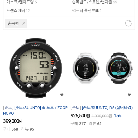
마스크/랜야드형
5
손목밴드/스트랩/번지줄
69
트랜스미터
12
컴퓨터 통신부표
2
손목형
순토
[순토/SUUNTO] 줍 노보 / ZOOP
순토
[순토/SUUNTO] D5 (실버타입)
NOVO
926,500
15
원
1,090,000
원
%
399,000
원
구매
217
리뷰
62
구매
568
리뷰
95