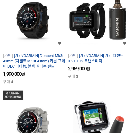
가민
[가민/GARMIN] Descent Mk3i
가민
[가민/GARMIN] 가민 디센트
43mm (디센트 MK3i 43mm) 카본 그레
X50i + T2 트랜스미터
이 DLC 티타늄, 블랙 실리콘 밴드
2,959,000
원
1,990,000
원
구매
3
구매
4