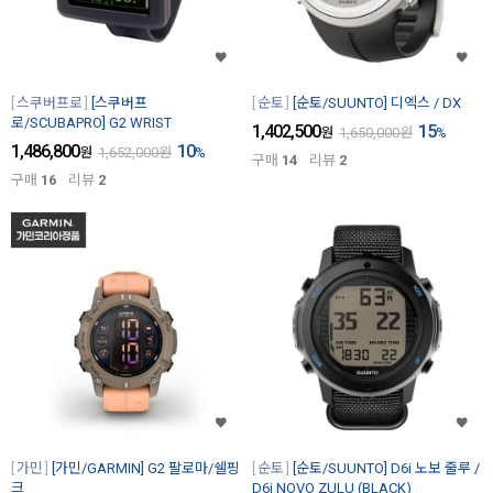
스쿠버프로
[스쿠버프
순토
[순토/SUUNTO] 디엑스 / DX
로/SCUBAPRO] G2 WRIST
1,402,500
15
원
1,650,000
원
%
1,486,800
10
원
1,652,000
원
%
구매
14
리뷰
2
구매
16
리뷰
2
가민
[가민/GARMIN] G2 팔로마/쉘핑
순토
[순토/SUUNTO] D6i 노보 줄루 /
크
D6i NOVO ZULU (BLACK)