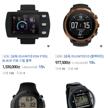
순토
[순토/SUUNTO] EON STEEL
순토
[순토/SUUNTO] D5 (블랙타입)
BLACK 이온 스틸 블랙
977,500
15
원
1,150,000
원
%
1,530,000
15
원
1,800,000
원
%
구매
95
리뷰
19
구매
106
리뷰
9