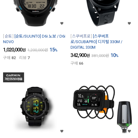
순토
[순토/SUUNTO] D6i 노보 / D6i
스쿠버프로
[스쿠버프
NOVO
로/SCUBAPRO] 디지털 330M /
DIGITAL 330M
1,020,000
15
원
1,200,000
원
%
342,900
10
원
381,000
원
%
구매
82
리뷰
7
구매
66