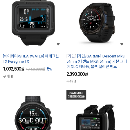
[쉐어워터/SHEARWATER] 페레그린
가민
[가민/GARMIN] Descent Mk3i
TX Peregrine TX
51mm (디센트 MK3i 51mm) 카본 그레
이 DLC 티타늄, 블랙 실리콘 밴드
1,092,500
5
원
1,150,000
원
%
2,390,000
원
구매
8
구매
8
SOLD OUT!