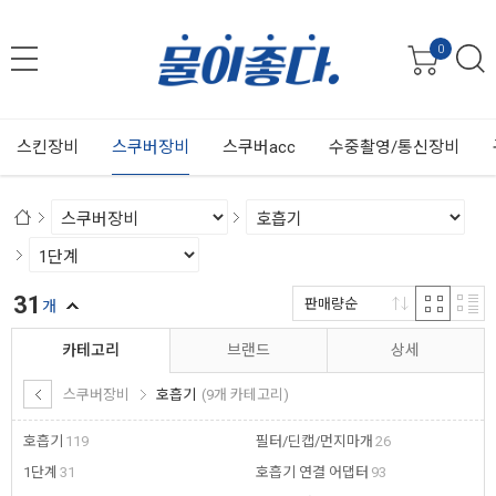
0
스킨장비
스쿠버장비
스쿠버acc
수중촬영/통신장비
31
판매량순
개
카테고리
브랜드
상세
스쿠버장비
호흡기
(9개 카테고리)
호흡기
119
필터/딘캡/먼지마개
26
1단계
31
호흡기 연결 어댑터
93