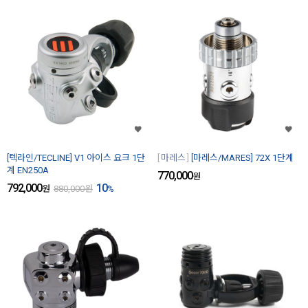
[텍라인/TECLINE] V1 아이스 요크 1단
마레스
[마레스/MARES] 72X 1단계
계 EN250A
770,000
원
792,000
10
원
880,000
원
%