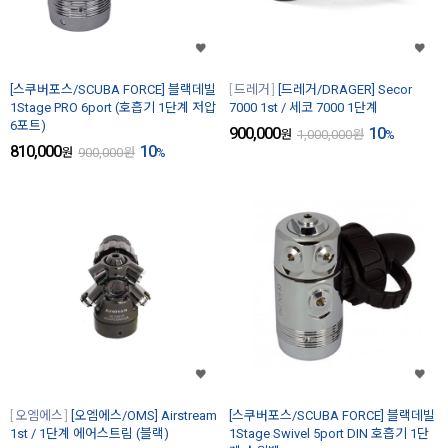
[스쿠버포스/SCUBA FORCE] 블랙데빌
드레거
[드레거/DRAGER] Secor
1Stage PRO 6port (호흡기 1단계 저압
7000 1st / 세코 7000 1단계
6포트)
900,000
10
원
1,000,000
원
%
810,000
10
원
900,000
원
%
오엠에스
[오엠에스/OMS] Airstream
[스쿠버포스/SCUBA FORCE] 블랙데빌
1st / 1단계 에어스트림 (블랙)
1Stage Swivel 5port DIN 호흡기 1단