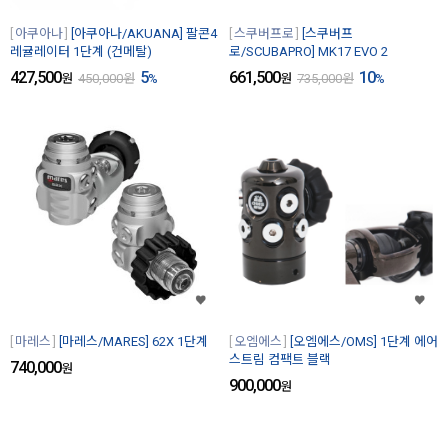
아쿠아나
[아쿠아나/AKUANA] 팔콘4
스쿠버프로
[스쿠버프
레귤레이터 1단계 (건메탈)
로/SCUBAPRO] MK17 EVO 2
427,500
5
661,500
10
원
450,000
원
%
원
735,000
원
%
마레스
[마레스/MARES] 62X 1단계
오엠에스
[오엠에스/OMS] 1단계 에어
스트림 컴팩트 블랙
740,000
원
900,000
원