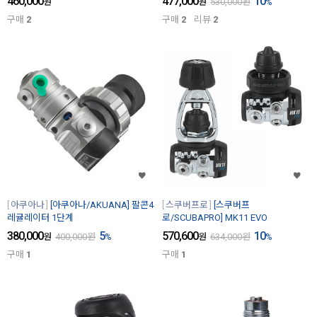
460,000
477,000
10
원
원
530,000
원
%
구매
2
구매
2
리뷰
2
아쿠아나
[아쿠아나/AKUANA] 팔콘4
스쿠버프로
[스쿠버프
레귤레이터 1단계
로/SCUBAPRO] MK11 EVO
380,000
5
570,600
10
원
400,000
원
%
원
634,000
원
%
구매
1
구매
1