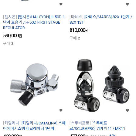
헬시온
[헬시온/HALCYON] H-50D 1
마레스
[마레스/MARES] 82X 1단계 /
단계 호흡기 / H-50D FIRST STAGE
82X 1ST
REGULATOR
810,000
원
590,000
원
구매
2
구매
3
카탈리나
[카탈리나/CATALINA] 스페
스쿠버프로
[스쿠버프
어에어시스템 레귤레이터 1단계
로/SCUBAPRO] 엠케이11 / MK11