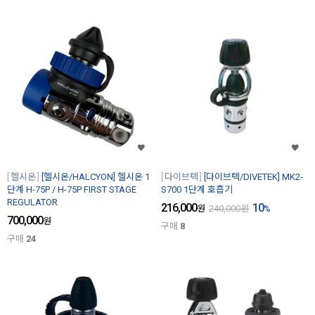
헬시온
[헬시온/HALCYON] 헬시온 1
다이브텍
[다이브텍/DIVETEK] MK2-
단계 H-75P / H-75P FIRST STAGE
S700 1단계 호흡기
REGULATOR
216,000
10
원
240,000
원
%
700,000
원
구매
8
구매
24