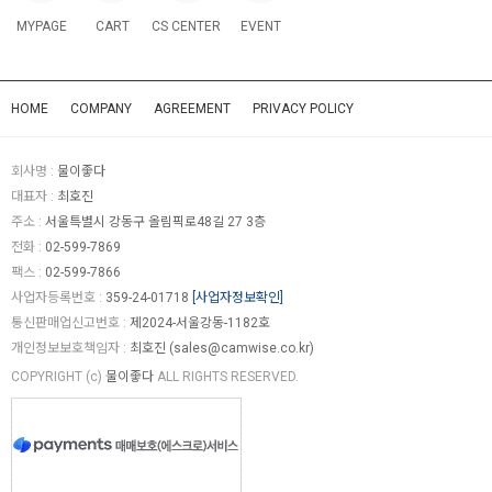
MYPAGE
CART
CS CENTER
EVENT
HOME
COMPANY
AGREEMENT
PRIVACY POLICY
회사명 :
물이좋다
대표자 :
최호진
주소 :
서울특별시 강동구 올림픽로48길 27 3층
전화 :
02-599-7869
팩스 :
02-599-7866
사업자등록번호 :
359-24-01718
[사업자정보확인]
통신판매업신고번호 :
제2024-서울강동-1182호
개인정보보호책임자 :
최호진 (
sales@camwise.co.kr
)
COPYRIGHT (c)
물이좋다
ALL RIGHTS RESERVED.