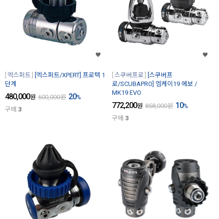
엑스퍼트
[엑스퍼트/XPERT] 프로텍 1
스쿠버프로
[스쿠버프
단계
로/SCUBAPRO] 엠케이19 에보 /
MK19 EVO
480,000
20
원
600,000
원
%
772,200
10
원
858,000
원
%
구매
3
구매
3