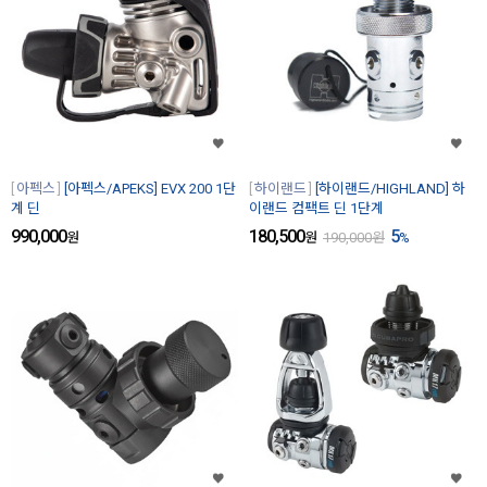
아펙스
[아펙스/APEKS] EVX 200 1단
하이랜드
[하이랜드/HIGHLAND] 하
계 딘
이랜드 컴팩트 딘 1단계
990,000
180,500
5
원
원
190,000
원
%