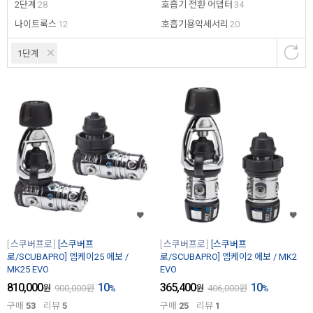
2단계
28
호흡기 전환 어댑터
34
나이트록스
12
호흡기용악세서리
20
1단계
스쿠버프로
[스쿠버프
스쿠버프로
[스쿠버프
로/SCUBAPRO] 엠케이25 에보 /
로/SCUBAPRO] 엠케이2 에보 / MK2
MK25 EVO
EVO
810,000
10
365,400
10
원
900,000
원
%
원
406,000
원
%
구매
53
리뷰
5
구매
25
리뷰
1