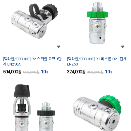
[텍라인/TECLINE] R2 스위벨 요크 1단
[텍라인/TECLINE] R1 피스톤 O2 1단계
계 EN250A
EN250
504,000
10
324,000
10
원
560,000
원
%
원
360,000
원
%