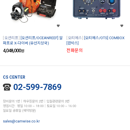
오션리프
[오션리프/OCEANREEF] 알
오티에스
[오티에스/OTS] COMBOX
파프로 X-다이버 (유선지상국)
[컴박스]
4,048,000
전화문의
원
CS CENTER
02-599-7869
장비문의 1번│하우징문의 2번│입찰관련문의 3번
영업시간 : 평일 10:00 ~ 18:00│토요일 10:00 ~ 16:00
일요일 공휴일 (예약방문)
sales@camwise.co.kr