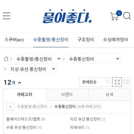
0
스쿠버acc
수중촬영/통신장비
구조장비
수상레져장비
12
판매량순
개
카테고리
브랜드
상세
수중촬영/통신장비
수중통신장비
(6개 카테고리)
풀페이스마스크/헬멧
28
지상 유선 통신장비
12
수중 무선 통신장비
10
악세사리
15