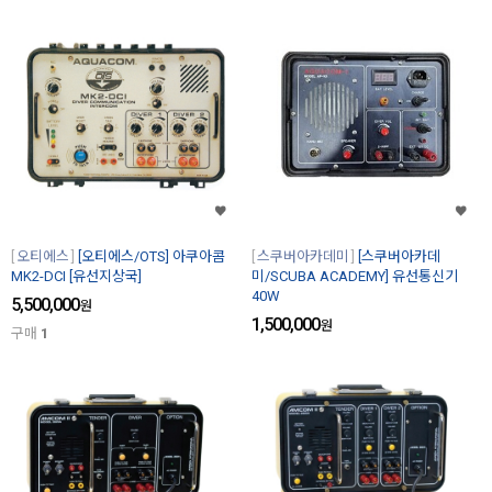
오티에스
[오티에스/OTS] 아쿠아콤
스쿠버아카데미
[스쿠버아카데
MK2-DCI [유선지상국]
미/SCUBA ACADEMY] 유선통신기
40W
5,500,000
원
1,500,000
원
구매
1