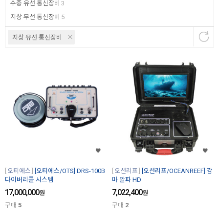
수중 유선 통신장비
3
지상 무선 통신장비
5
지상 유선 통신장비
오티에스
[오티에스/OTS] DRS-100B
오션리프
[오션리프/OCEANREEF] 감
다이버리콜 시스템
마 알파 HD
17,000,000
7,022,400
원
원
구매
5
구매
2