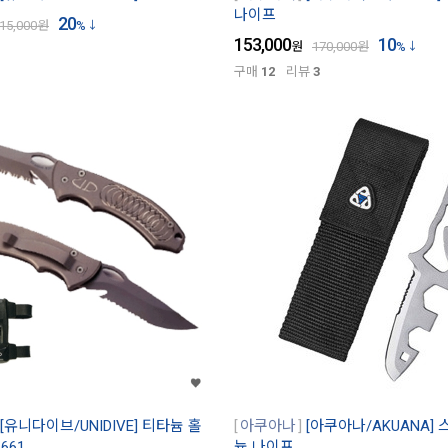
나이프
20
15,000
원
%
153,000
10
원
170,000
원
%
구매
12
리뷰
3
[유니다이브/UNIDIVE] 티타늄 홀
아쿠아나
[아쿠아나/AKUANA]
661
늄 나이프