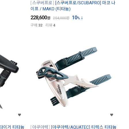
스쿠버프로
[스쿠버프로/SCUBAPRO] 마코 나
이프 / MAKO (티타늄)
228,600
10
원
254,000
원
%
구매
32
리뷰
4
] 타이거 티타늄
아쿠아텍
[아쿠아텍/AQUATEC] 티렉스 티타늄