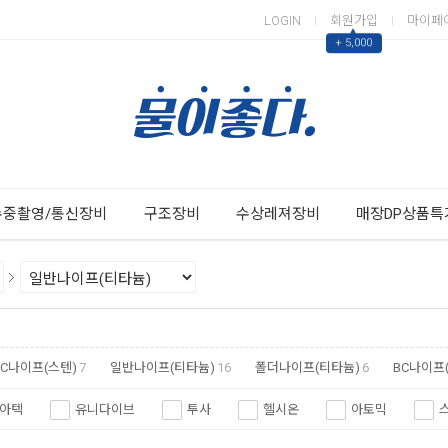
LOGIN
회원가입
마이페
▲
+ 5,000
Next
Previous
수중촬영/통신장비
구조장비
수상레져장비
매장DP상품특
BC나이프(스텐)
7
일반나이프(티타늄)
16
폴더나이프(티타늄)
6
BC나이프
아텍
유니다이브
투사
헬시온
아토믹