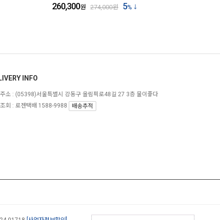
260,300
5
원
274,000
원
%
LIVERY INFO
주소 :
(05398)서울특별시 강동구 올림픽로48길 27 3층 물이좋다
조회 : 로젠택배 1588-9988
배송추적