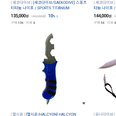
세코다이브
[세코다이브/SAEKODIVE] 스포츠
세코다이브
티타늄 나이프 / SPORTS TITANIUM
타늄 나이프 / 
135,000
10
144,000
원
150,000
원
%
원
1
구매
136
리뷰
4
구매
54
리뷰
4
헬시온
[헬시온/HALCYON] HALCYON
유니다이브