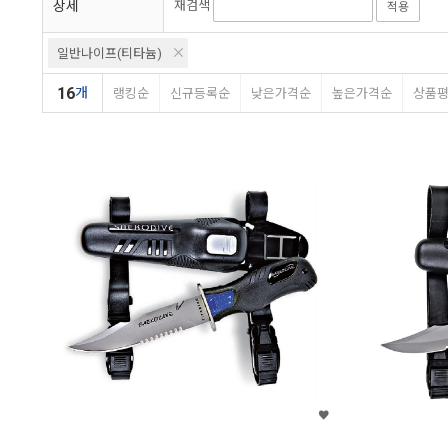
상세
재검색
적용
일반나이프(티타늄)
16
개
랭킹순
신규등록순
낮은가격순
높은가격순
상품