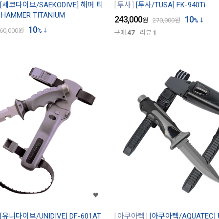
[세코다이브/SAEKODIVE] 해머 티
투사
[투사/TUSA] FK-940Ti
HAMMER TITANIUM
243,000
10
원
270,000
원
%
10
60,000
원
%
구매
47
리뷰
1
[유니다이브/UNIDIVE] DF-601AT
아쿠아텍
[아쿠아텍/AQUATEC