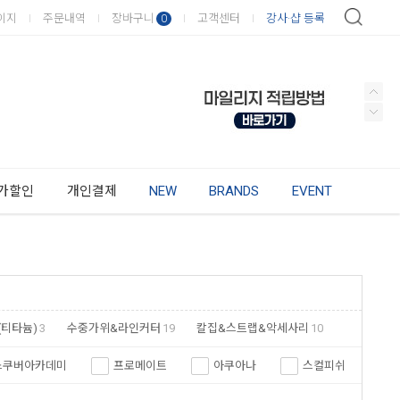
이지
주문내역
장바구니
고객센터
강사·샵 등록
0
가할인
개인결제
NEW
BRANDS
EVENT
(티타늄)
3
수중가위&라인커터
19
칼집&스트랩&악세사리
10
스쿠버아카데미
프로메이트
아쿠아나
스컬피쉬