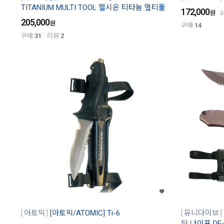
TITANIUM MULTI TOOL 헬시온 티타늄 멀티툴
172,000
원
2
205,000
원
구매
14
구매
31
리뷰
2
아토믹
[아토믹/ATOMIC] Ti-6
유니다이브
딩 나이프 DF-