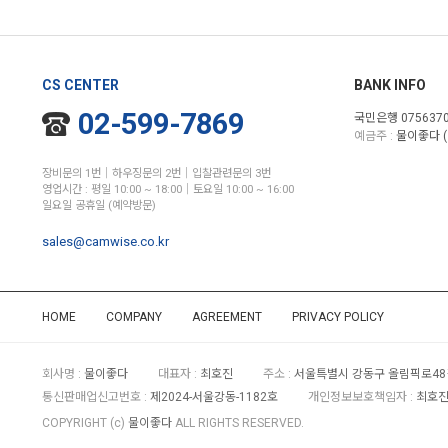
CS CENTER
BANK INFO
02-599-7869
국민은행 0756370
예금주 :
물이좋다 (
장비문의 1번│하우징문의 2번│입찰관련문의 3번
영업시간 : 평일 10:00 ~ 18:00│토요일 10:00 ~ 16:00
일요일 공휴일 (예약방문)
sales@camwise.co.kr
HOME
COMPANY
AGREEMENT
PRIVACY POLICY
회사명 :
물이좋다
대표자 :
최호진
주소 :
서울특별시 강동구 올림픽로48길
통신판매업신고번호 :
제2024-서울강동-1182호
개인정보보호책임자 :
최호진 
COPYRIGHT (c)
물이좋다
ALL RIGHTS RESERVED.