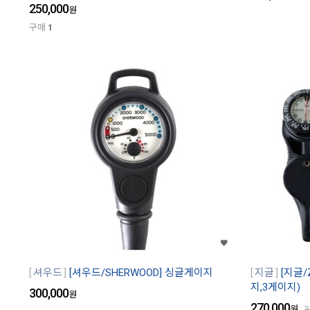
250,000
원
구매
1
셔우드
[셔우드/SHERWOOD] 싱글게이지
지글
[지글/
지,3게이지)
300,000
원
270,000
원
3