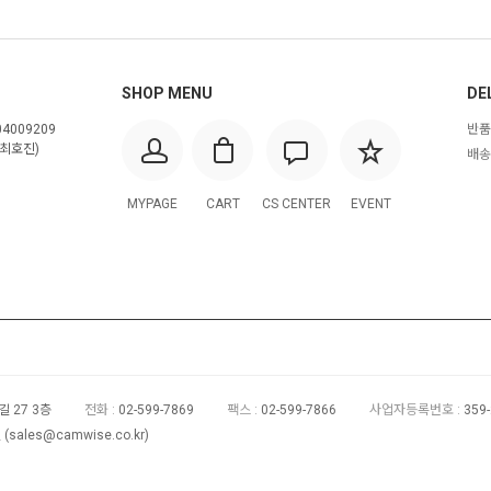
SHOP MENU
DE
4009209
반품
최호진)
배송
MYPAGE
CART
CS CENTER
EVENT
 27 3층
전화 :
02-599-7869
팩스 :
02-599-7866
사업자등록번호 :
359
(
sales@camwise.co.kr
)