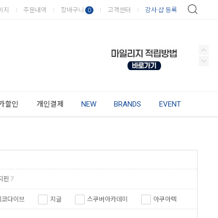
이지
주문내역
장바구니
고객센터
강사·샵 등록
0
가할인
개인결제
NEW
BRANDS
EVENT
지핀
7
에코다이브
지글
스쿠버아카데미
아쿠아텍