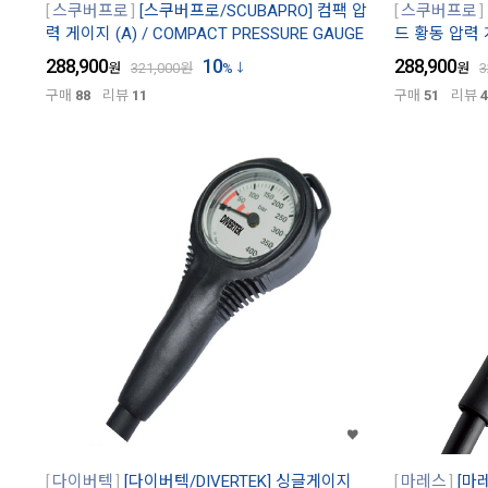
스쿠버프로
[스쿠버프로/SCUBAPRO] 컴팩 압
스쿠버프로
력 게이지 (A) / COMPACT PRESSURE GAUGE
드 황동 압력 
288,900
10
288,900
원
321,000
원
%
원
3
구매
88
리뷰
11
구매
51
리뷰
4
다이버텍
[다이버텍/DIVERTEK] 싱글게이지
마레스
[마레