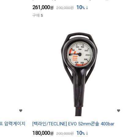
261,000
10
원
290,000
원
%
구매
5
컴팩트 압력게이지
[텍라인/TECLINE] EVO 52mm콘솔 400bar
180,000
10
원
200,000
원
%