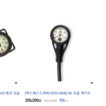
VE] 에코 싱글
[엑스에스스쿠버/XSSCUBA] XS 싱글 게이지
256,500
10
원
285,000
원
%