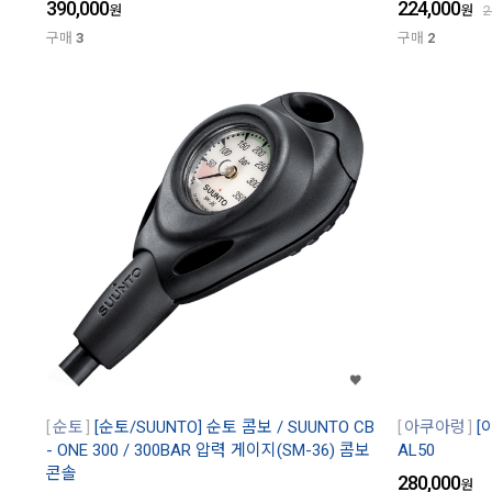
390,000
224,000
원
원
2
구매
3
구매
2
순토
[순토/SUUNTO] 순토 콤보 / SUUNTO CB
아쿠아렁
[
- ONE 300 / 300BAR 압력 게이지(SM-36) 콤보
AL50
콘솔
280,000
원