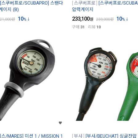
[스쿠버프로/SCUBAPRO] 스탠다
스쿠버프로
[스쿠버프로/SCUBA
게이지 (B)
압력게이지
10
233,100
10
21,000
원
%
원
259,000
원
%
구매
31
리뷰
10
스/MARES] 미션 1 / MISSION 1
부샤
[부샤/BEUCHAT] 싱글잔압