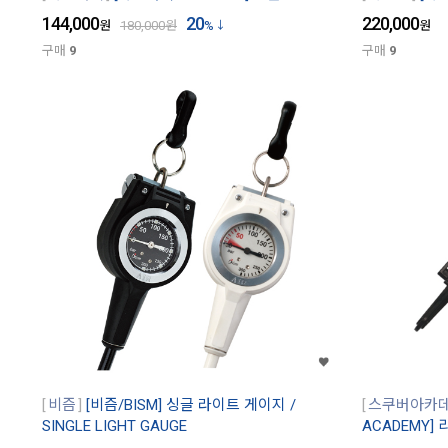
144,000
20
220,000
원
180,000
원
%
원
구매
9
구매
9
비즘
[비즘/BISM] 싱글 라이트 게이지 /
스쿠버아카
SINGLE LIGHT GAUGE
ACADEMY]