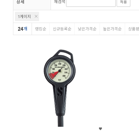
상세
재검색
적용
1게이지
24
개
랭킹순
신규등록순
낮은가격순
높은가격순
상품