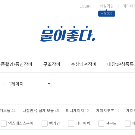
LOGIN
회원가입
마이페
▲
+ 5,000
Next
Previous
수중촬영/통신장비
구조장비
수상레져장비
매장DP상품특
계모듈
44
나침반/수심계 모듈
45
미니게이지
12
게이지부츠
11
게이
엑스에스스쿠버
텍라인
다이버텍
셔우드
쎄악섭
순토
투사