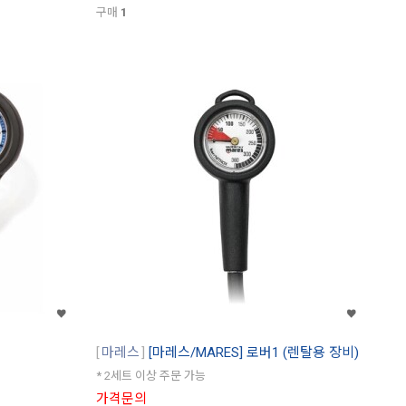
구매
1
마레스
[마레스/MARES] 로버1 (렌탈용 장비)
* 2세트 이상 주문 가능
가격문의