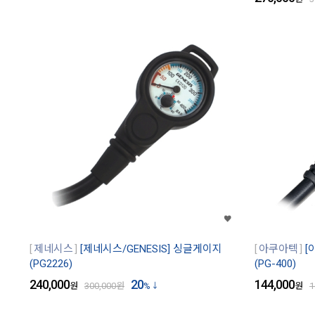
제네시스
[제네시스/GENESIS] 싱글게이지
아쿠아텍
[
(PG2226)
(PG-400)
240,000
20
144,000
원
300,000
원
%
원
1