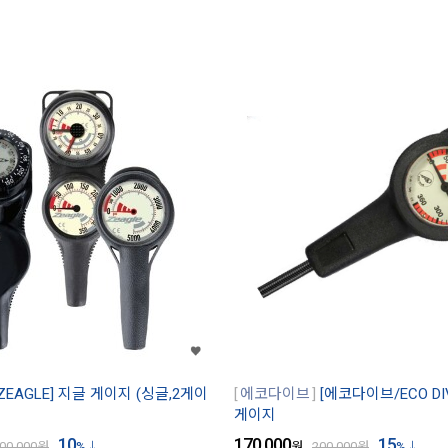
ZEAGLE] 지글 게이지 (싱글,2게이
에코다이브
[에코다이브/ECO DI
게이지
10
170,000
15
00,000
원
%
원
200,000
원
%