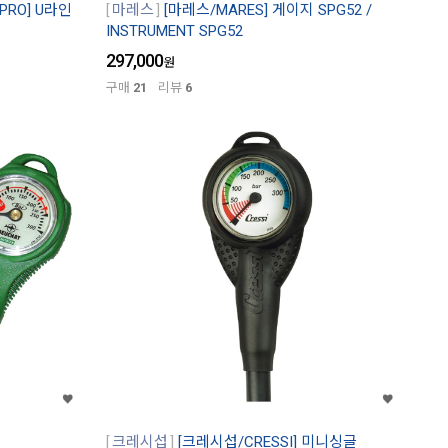
PRO] U라인
마레스
[마레스/MARES] 게이지 SPG52 /
INSTRUMENT SPG52
297,000
원
구매
21
리뷰
6
크레시섭
[크레시섭/CRESSI] 미니싱글