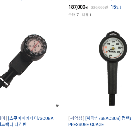
187,000
15
원
220,000
원
%
구매
7
리뷰
1
데미
[스쿠버아카데미/SCUBA
쎄악섭
[쎄악섭/SEACSUB] 
 리트랙터 나침반
PRESSURE GUAGE