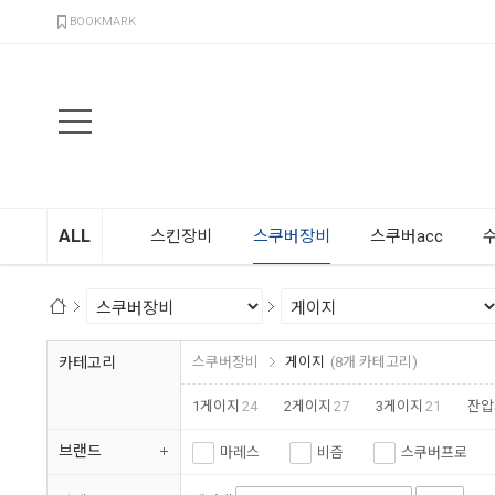
검색
BOOKMARK
ALL
스킨장비
스쿠버장비
스쿠버acc
카테고리
스쿠버장비
게이지
(8개 카테고리)
1게이지
24
2게이지
27
3게이지
21
잔압
브랜드
마레스
비즘
스쿠버프로
아쿠아렁
크레시섭
부샤