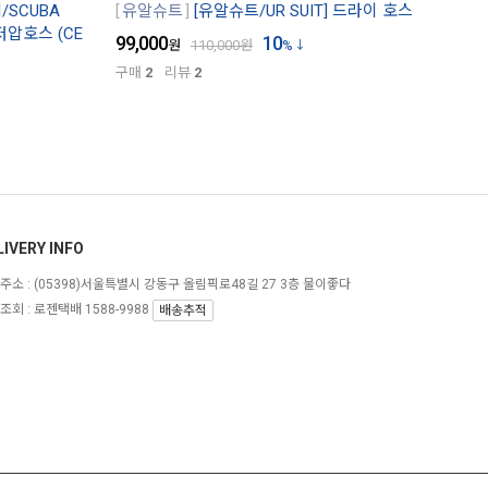
SCUBA
유알슈트
[유알슈트/UR SUIT] 드라이 호스
저압호스 (CE
99,000
10
원
110,000
원
%
구매
2
리뷰
2
LIVERY INFO
주소 :
(05398)서울특별시 강동구 올림픽로48길 27 3층 물이좋다
조회 : 로젠택배 1588-9988
배송추적