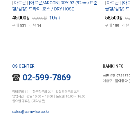
아르곤
[아르곤/ARGON] DRY 92 (92cm/표준
아르곤
[아르
형/검정) 드라이 호스 / DRY HOSE
급형/검정) 드라
45,000
10
58,500
원
50,000
원
%
원
65
구매
531
리뷰
14
구매
180
리뷰
CS CENTER
BANK INFO
02-599-7869
국민은행 0756370
예금주 :
물이좋다 (
장비문의 1번│하우징문의 2번│입찰관련문의 3번
영업시간 : 평일 10:00 ~ 18:00│토요일 10:00 ~ 16:00
일요일 공휴일 (예약방문)
sales@camwise.co.kr