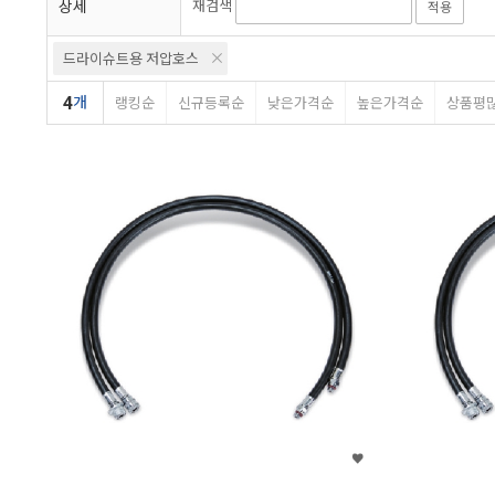
상세
재검색
적용
드라이슈트용 저압호스
4
개
랭킹순
신규등록순
낮은가격순
높은가격순
상품평