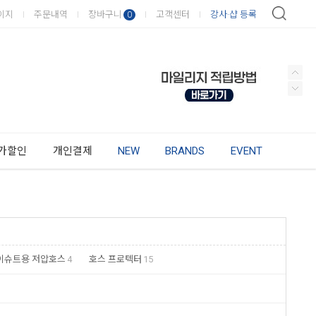
이지
주문내역
장바구니
고객센터
강사·샵 등록
0
가할인
개인결제
NEW
BRANDS
EVENT
이슈트용 저압호스
4
호스 프로텍터
15