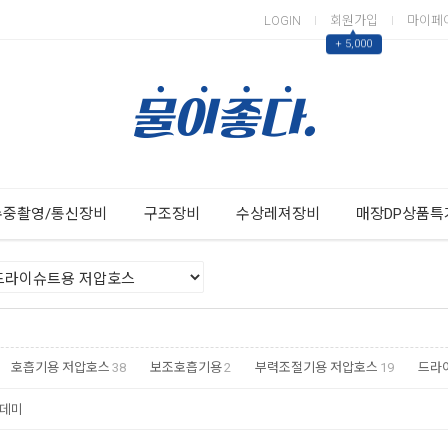
LOGIN
회원가입
마이페
▲
+ 5,000
Next
Previous
수중촬영/통신장비
구조장비
수상레져장비
매장DP상품특
호흡기용 저압호스
38
보조호흡기용
2
부력조절기용 저압호스
19
드라
데미