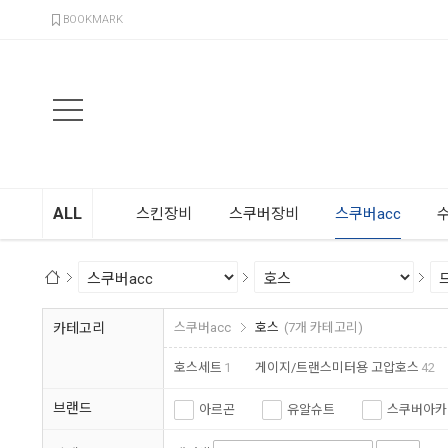
검색
BOOKMARK
ALL
스킨장비
스쿠버장비
스쿠버acc
카테고리
스쿠버acc
호스
(7개 카테고리)
호스세트
1
게이지/트랜스미터용 고압호스
42
브랜드
아르곤
유알슈트
스쿠버아카