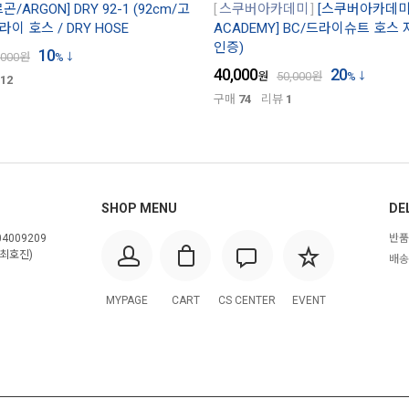
곤/ARGON] DRY 92-1 (92cm/고
스쿠버아카데미
[스쿠버아카데미/
이 호스 / DRY HOSE
ACADEMY] BC/드라이슈트 호스 
인증)
10
,000
원
%
40,000
20
원
50,000
원
%
12
구매
74
리뷰
1
SHOP MENU
DE
4009209
반품
최호진)
배송
MYPAGE
CART
CS CENTER
EVENT