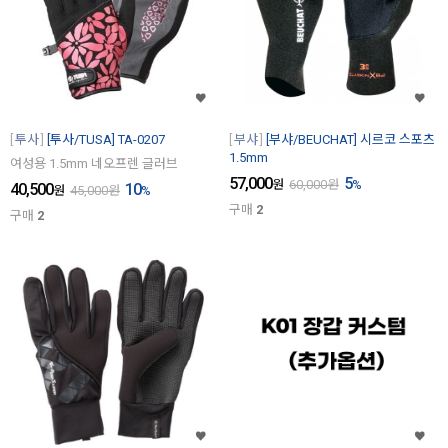
투사
[투사/TUSA] TA-0207
부샤
[부샤/BEUCHAT] 시르코 스포츠
1.5mm
여성용 1.5mm 네오프렌 글러브
57,000
5
원
60,000
원
%
40,500
10
원
45,000
원
%
구매
2
구매
2