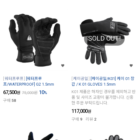
SOLD OUT!
워터프루프
[워터프루
케이공일
[케이공일/K01] 케이 01 장
프/WATERPROOF] G2 1.5mm
갑 / K 01 GLOVES 1.5mm
67,500
10
K01 제품은 하자인 경우를 제외하고 반
원
75,000
원
%
품 및 사이즈 교환이 불가합니다. 신중
구매
58
한 주문 부탁드립니다.
117,000
원
구매
9
리뷰
2