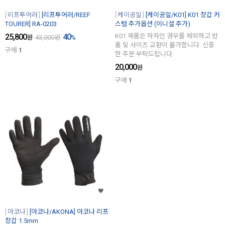
리프투어러
[리프투어러/REEF
케이공일
[케이공일/K01] K01 장갑 커
TOURER] RA-0203
스텀 추가옵션 (이니셜 추가)
25,800
40
K01 제품은 하자인 경우를 제외하고 반
원
43,000
원
%
품 및 사이즈 교환이 불가합니다. 신중
구매
1
한 주문 부탁드립니다.
20,000
원
구매
1
아코나
[아코나/AKONA] 아코나 리프
장갑 1.5mm