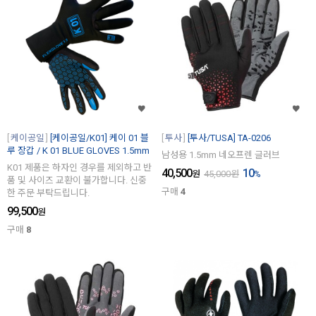
케이공일
[케이공일/K01] 케이 01 블
투사
[투사/TUSA] TA-0206
루 장갑 / K 01 BLUE GLOVES 1.5mm
남성용 1.5mm 네오프렌 글러브
K01 제품은 하자인 경우를 제외하고 반
40,500
10
원
45,000
원
%
품 및 사이즈 교환이 불가합니다. 신중
구매
4
한 주문 부탁드립니다.
99,500
원
구매
8