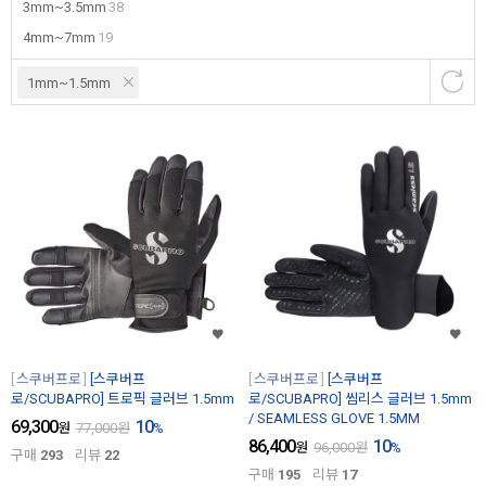
3mm~3.5mm
38
4mm~7mm
19
1mm~1.5mm
스쿠버프로
[스쿠버프
스쿠버프로
[스쿠버프
로/SCUBAPRO] 트로픽 글러브 1.5mm
로/SCUBAPRO] 씸리스 글러브 1.5mm
/ SEAMLESS GLOVE 1.5MM
69,300
10
원
77,000
원
%
86,400
10
원
96,000
원
%
구매
293
리뷰
22
구매
195
리뷰
17