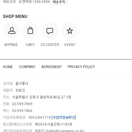
배송조회 : 로젠택배 1588-9988
배송추적
SHOP MENU
MYPAGE
CART
CS CENTER
EVENT
HOME
COMPANY
AGREEMENT
PRIVACY POLICY
회사명 :
물이좋다
대표자 :
최호진
주소 :
서울특별시 강동구 올림픽로48길 27 3층
전화 :
02-599-7869
팩스 :
02-599-7866
사업자등록번호 :
359-24-01718
[사업자정보확인]
통신판매업신고번호 :
제2024-서울강동-1182호
개인정보보호책임자 :
최호진 (
sales@camwise.co.kr
)