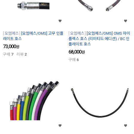
오엠에스
[오엠에스/OMS] 고무 인플
오엠에스
[오엠에스/OMS] OMS 마이
레이트 호스
플렉스 호스 (리미티드 에디션) / BC 인
플레이트 호스
73,000
원
68,000
원
구매
7
리뷰
2
구매
6