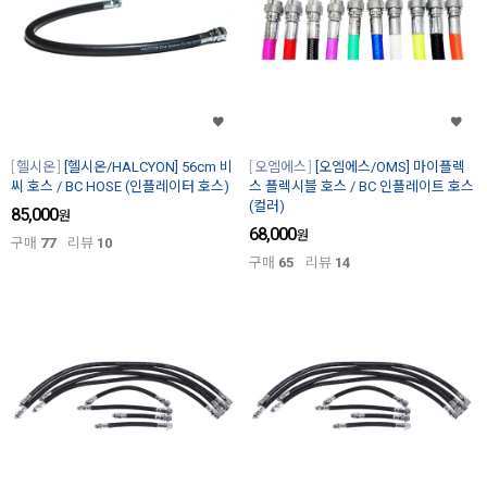
헬시온
[헬시온/HALCYON] 56cm 비
오엠에스
[오엠에스/OMS] 마이플렉
씨 호스 / BC HOSE (인플레이터 호스)
스 플렉시블 호스 / BC 인플레이트 호스
(컬러)
85,000
원
68,000
원
구매
77
리뷰
10
구매
65
리뷰
14