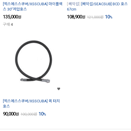
[엑스에스스쿠버/XSSCUBA] 마이플렉
쎄악섭
[쎄악섭/SEACSUB] BCD 호스
스 30”저압호스
67cm
135,000
108,900
10
원
원
121,000
원
%
구매
4
[엑스에스스쿠버/XSSCUBA] 퀵 터치
호스
90,000
10
원
100,000
원
%