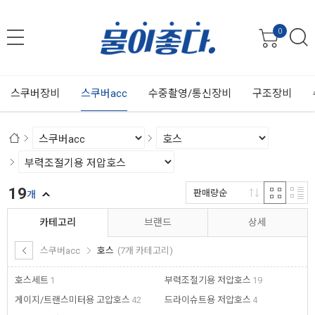
0
스쿠버장비
스쿠버acc
수중촬영/통신장비
구조장비
19
판매량순
개
카테고리
브랜드
상세
스쿠버acc
호스
(7개 카테고리)
호스세트
1
부력조절기용 저압호스
19
게이지/트랜스미터용 고압호스
42
드라이슈트용 저압호스
4