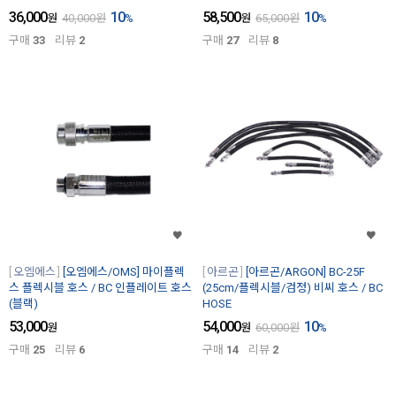
36,000
10
58,500
10
원
40,000
원
%
원
65,000
원
%
구매
33
리뷰
2
구매
27
리뷰
8
오엠에스
[오엠에스/OMS] 마이플렉
아르곤
[아르곤/ARGON] BC-25F
스 플렉시블 호스 / BC 인플레이트 호스
(25cm/플렉시블/검정) 비씨 호스 / BC
(블랙)
HOSE
53,000
54,000
10
원
원
60,000
원
%
구매
25
리뷰
6
구매
14
리뷰
2