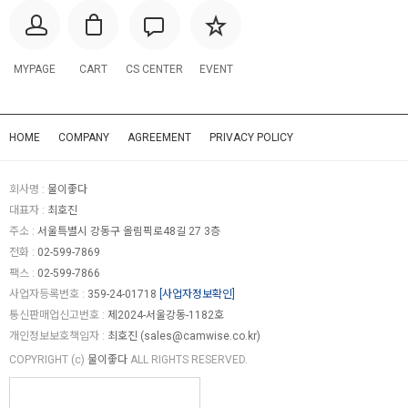
MYPAGE
CART
CS CENTER
EVENT
HOME
COMPANY
AGREEMENT
PRIVACY POLICY
회사명 :
물이좋다
대표자 :
최호진
주소 :
서울특별시 강동구 올림픽로48길 27 3층
전화 :
02-599-7869
팩스 :
02-599-7866
사업자등록번호 :
359-24-01718
[사업자정보확인]
통신판매업신고번호 :
제2024-서울강동-1182호
개인정보보호책임자 :
최호진 (
sales@camwise.co.kr
)
COPYRIGHT (c)
물이좋다
ALL RIGHTS RESERVED.