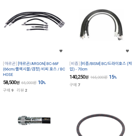
아르곤
[아르곤/ARGON] BC-66F
비즘
[비즘/BISM] BC/드라이호스 (저
(66cm/플렉시블/검정) 비씨 호스 / BC
압) - 70cm
HOSE
140,250
15
원
165,000
원
%
58,500
10
원
65,000
원
%
구매
7
구매
9
리뷰
2