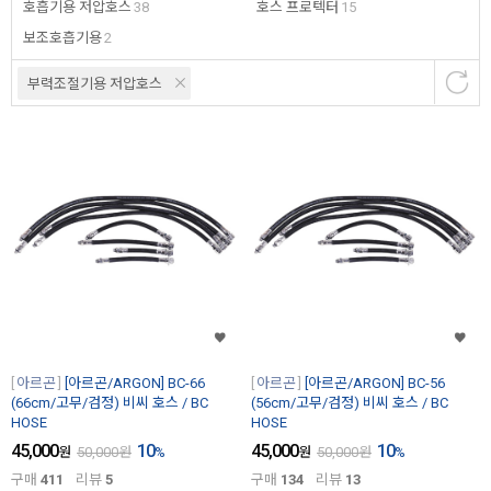
호흡기용 저압호스
38
호스 프로텍터
15
보조호흡기용
2
부력조절기용 저압호스
아르곤
[아르곤/ARGON] BC-66
아르곤
[아르곤/ARGON] BC-56
(66cm/고무/검정) 비씨 호스 / BC
(56cm/고무/검정) 비씨 호스 / BC
HOSE
HOSE
45,000
10
45,000
10
원
50,000
원
%
원
50,000
원
%
구매
411
리뷰
5
구매
134
리뷰
13