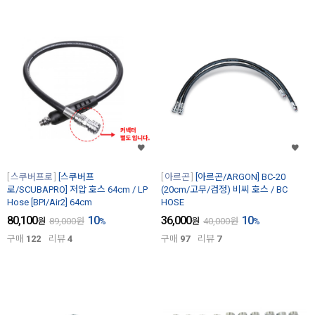
스쿠버프로
[스쿠버프
아르곤
[아르곤/ARGON] BC-20
로/SCUBAPRO] 저압 호스 64cm / LP
(20cm/고무/검정) 비씨 호스 / BC
Hose [BPI/Air2] 64cm
HOSE
80,100
10
36,000
10
원
89,000
원
%
원
40,000
원
%
구매
122
리뷰
4
구매
97
리뷰
7