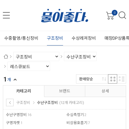
0
수중촬영/통신장비
구조장비
수상레져장비
매장DP상품
1
판매량순
개
카테고리
브랜드
상세
구조장비
수난구조장비
(12개 카테고리)
수난구명장비
16
수심측정기
2
구명자켓
1
비상용호흡기
7