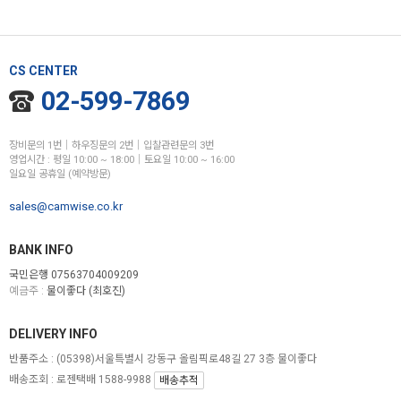
CS CENTER
02-599-7869
장비문의 1번│하우징문의 2번│입찰관련문의 3번
영업시간 : 평일 10:00 ~ 18:00│토요일 10:00 ~ 16:00
일요일 공휴일 (예약방문)
sales@camwise.co.kr
BANK INFO
국민은행 07563704009209
예금주 :
물이좋다 (최호진)
DELIVERY INFO
반품주소 :
(05398)서울특별시 강동구 올림픽로48길 27 3층 물이좋다
배송조회 : 로젠택배 1588-9988
배송추적