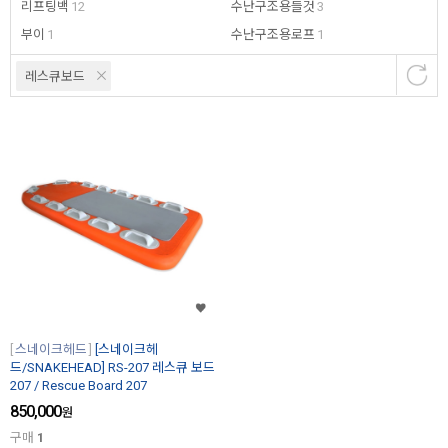
리프팅백
12
수난구조용들것
3
부이
1
수난구조용로프
1
레스큐보드
스네이크헤드
[스네이크헤
드/SNAKEHEAD] RS-207 레스큐 보드
207 / Rescue Board 207
850,000
원
구매
1