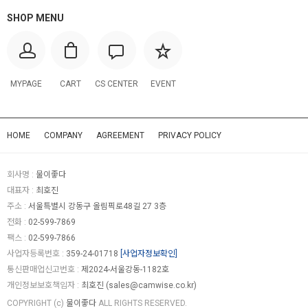
SHOP MENU
MYPAGE
CART
CS CENTER
EVENT
HOME
COMPANY
AGREEMENT
PRIVACY POLICY
회사명 :
물이좋다
대표자 :
최호진
주소 :
서울특별시 강동구 올림픽로48길 27 3층
전화 :
02-599-7869
팩스 :
02-599-7866
사업자등록번호 :
359-24-01718
[사업자정보확인]
통신판매업신고번호 :
제2024-서울강동-1182호
개인정보보호책임자 :
최호진 (
sales@camwise.co.kr
)
COPYRIGHT (c)
물이좋다
ALL RIGHTS RESERVED.