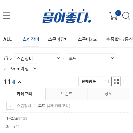
0
ALL
스킨장비
스쿠버장비
스쿠버acc
수중촬영/통
11
판매량순
개
카테고리
브랜드
상세
스킨장비
후드
(4개 카테고리)
1~2.5mm
23
3mm
21