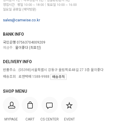
장비문의 1번│하우징문의 2번│입찰관련문의 3번
영업시간 : 평일 10:00 ~ 18:00│토요일 10:00 ~ 16:00
일요일 공휴일 (예약방문)
sales@camwise.co.kr
BANK INFO
국민은행 07563704009209
예금주 :
물이좋다 (최호진)
DELIVERY INFO
반품주소 :
(05398)서울특별시 강동구 올림픽로48길 27 3층 물이좋다
배송조회 : 로젠택배 1588-9988
배송추적
SHOP MENU
MYPAGE
CART
CS CENTER
EVENT