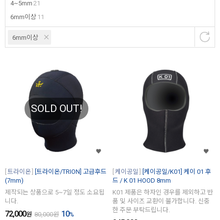
4~5mm
21
6mm이상
11
6mm이상
SOLD OUT!
트라이온
[트라이온/TRION] 고급후드
케이공일
[케이공일/K01] 케이 01 후
(7mm)
드 / K 01 HOOD 8mm
제작되는 상품으로 5~7일 정도 소요됩
K01 제품은 하자인 경우를 제외하고 반
니다.
품 및 사이즈 교환이 불가합니다. 신중
한 주문 부탁드립니다.
72,000
10
원
80,000
원
%