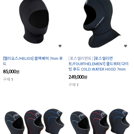
[헬리오스/HELIOS] 블랙베어 7mm 후
포스엘리먼트
[포스엘리먼
드
트/FOURTHELEMENT] 콜드워터 다이
빙 후드 COLD WATER HOOD 7mm
85,000
원
249,000
원
구매
1
구매
1