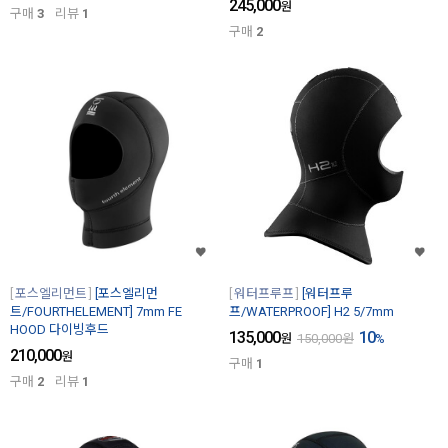
245,000
원
구매
3
리뷰
1
구매
2
포스엘리먼트
[포스엘리먼
워터프루프
[워터프루
트/FOURTHELEMENT] 7mm FE
프/WATERPROOF] H2 5/7mm
HOOD 다이빙후드
135,000
10
원
150,000
원
%
210,000
원
구매
1
구매
2
리뷰
1