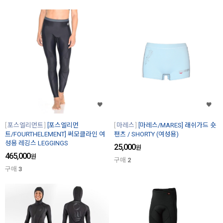
포스엘리먼트
[포스엘리먼
마레스
[마레스/MARES] 래쉬가드 숏
트/FOURTHELEMENT] 써모클라인 여
팬츠 / SHORTY (여성용)
성용 레깅스 LEGGINGS
25,000
원
465,000
원
구매
2
구매
3