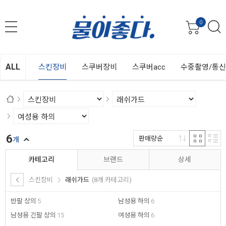
0
ALL
스킨장비
스쿠버장비
스쿠버acc
수중촬영/통
6
판매량순
개
카테고리
브랜드
상세
스킨장비
래쉬가드
(8개 카테고리)
반팔 상의
5
남성용 하의
6
남성용 긴팔 상의
15
여성용 하의
6