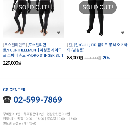
SOLD OUT!
SOLD OUT!
포스엘리먼트
[포스엘리먼
걸
[걸/GULL] FIR 웜히트 롱 네오 2 하
트/FOURTHELEMENT] 여성용 하이드
의 (남성용)
로 스팅어 슈트 HYDRO STINGER SUIT
88,000
20
원
110,000
원
%
229,000
원
CS CENTER
02-599-7869
장비문의 1번│하우징문의 2번│입찰관련문의 3번
영업시간 : 평일 10:00 ~ 18:00│토요일 10:00 ~ 16:00
일요일 공휴일 (예약방문)