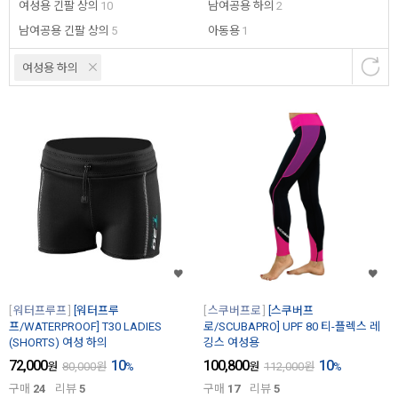
여성용 긴팔 상의
10
남여공용 하의
2
남여공용 긴팔 상의
5
아동용
1
여성용 하의
워터프루프
[워터프루
스쿠버프로
[스쿠버프
프/WATERPROOF] T30 LADIES
로/SCUBAPRO] UPF 80 티-플렉스 레
(SHORTS) 여성 하의
깅스 여성용
72,000
10
100,800
10
원
80,000
원
%
원
112,000
원
%
구매
24
리뷰
5
구매
17
리뷰
5