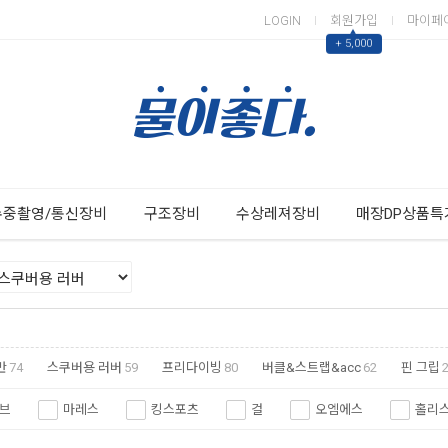
LOGIN
회원가입
마이페
▲
+ 5,000
Next
Previous
수중촬영/통신장비
구조장비
수상레져장비
매장DP상품특
반
74
스쿠버용 러버
59
프리다이빙
80
버클&스트랩&acc
62
핀 그립
브
마레스
킹스포츠
걸
오엠에스
홀리
엑스퍼트
부샤
아펙스
헬시온
투사
헬