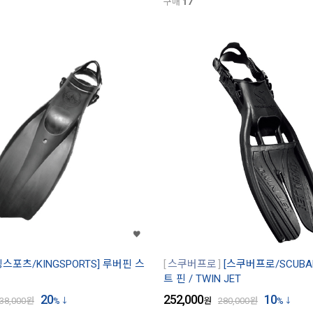
구매
17
킹스포츠/KINGSPORTS] 루버핀 스
스쿠버프로
[스쿠버프로/SCUBA
트 핀 / TWIN JET
20
252,000
10
38,000
원
%
원
280,000
원
%