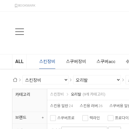
검색
BOOKMARK
ALL
스킨장비
스쿠버장비
스쿠버acc
카테고리
스킨장비
오리발
(9개 카테고리)
스킨용 일반
24
스킨용 러버
26
스쿠버용 일
브랜드
스쿠버프로
텍라인
프로다이
엑스딥
지글
아르곤