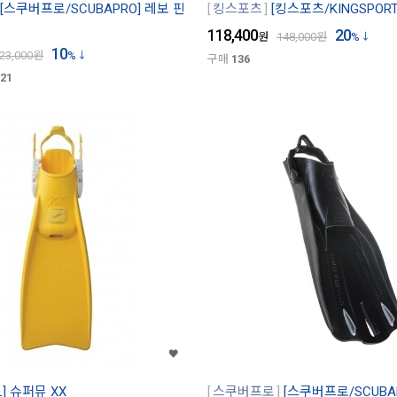
[스쿠버프로/SCUBAPRO] 레보 핀
킹스포츠
[킹스포츠/KINGSPOR
118,400
20
원
148,000
원
%
10
23,000
원
%
구매
136
21
L] 슈퍼뮤 XX
스쿠버프로
[스쿠버프로/SCUBAP