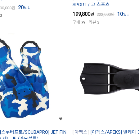
SPORT / 고 스포츠
20
90,000
원
%
199,800
10
원
222,000
원
%
3
구매
79
리뷰
3
[스쿠버프로/SCUBAPRO] JET FIN
아펙스
[아펙스/APEKS] 알케이 3 
 / 제트 핀 (카모블루)