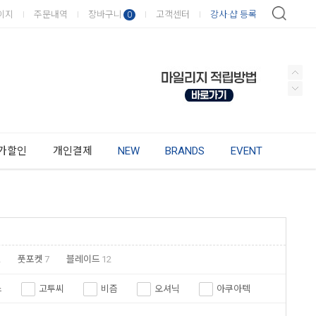
이지
주문내역
장바구니
고객센터
강사·샵 등록
0
가할인
개인결제
NEW
BRANDS
EVENT
2
풋포켓
7
블레이드
12
스
고투씨
비즘
오셔닉
아쿠아텍
리오스