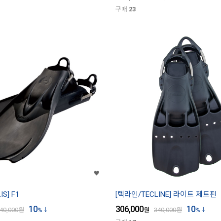
구매
23
S] F1
[텍라인/TECLINE] 라이트 제트핀
10
306,000
10
40,000
원
%
원
340,000
원
%