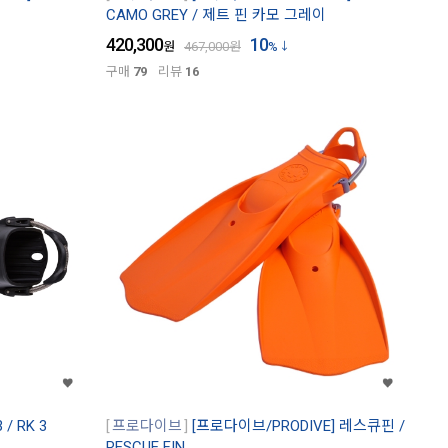
CAMO GREY / 제트 핀 카모 그레이
420,300
10
원
467,000
원
%
구매
79
리뷰
16
/ RK 3
프로다이브
[프로다이브/PRODIVE] 레스큐핀 /
RESCUE FIN