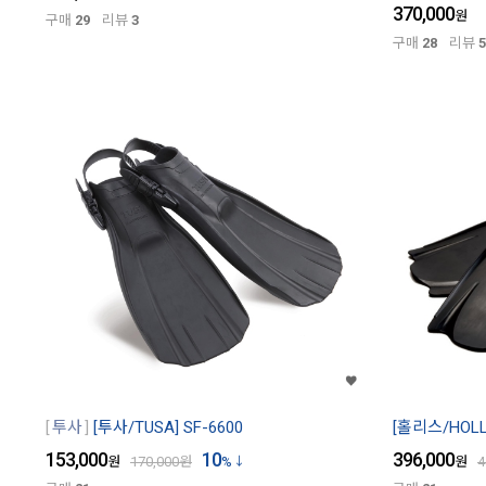
370,000
원
구매
29
리뷰
3
구매
28
리뷰
5
투사
[투사/TUSA] SF-6600
[홀리스/HOLLI
153,000
10
396,000
원
170,000
원
%
원
4