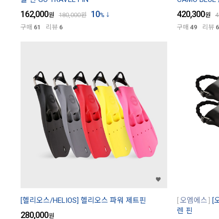
162,000
10
420,300
원
180,000
원
%
원
4
구매
61
리뷰
6
구매
49
리뷰
6
[헬리오스/HELIOS] 헬리오스 파워 제트핀
오엠에스
[
렌 핀
280,000
원