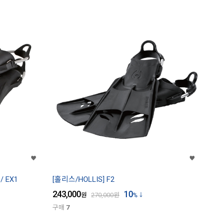
/ EX1
[홀리스/HOLLIS] F2
243,000
10
원
270,000
원
%
구매
7