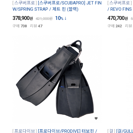
스쿠버프로
[스쿠버프로/SCUBAPRO] JET FIN
스쿠버프로
W/SPRING STRAP / 제트 핀 (블랙)
/ REVO FINS
378,900
10
470,700
원
421,000
원
%
원
5
구매
738
리뷰
47
구매
242
리뷰
프로다이브
[프로다이브/PRODIVE] 터보핀 /
걸
[걸/GUL