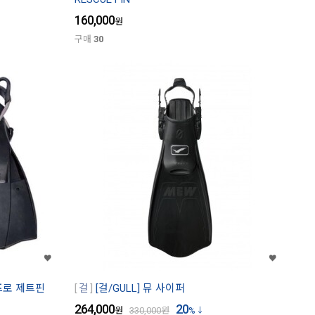
160,000
원
구매
30
 프로 제트핀
걸
[걸/GULL] 뮤 사이퍼
264,000
20
원
330,000
원
%