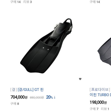
구매
14
리뷰
3
구매
14
걸
[걸/GULL] GT 핀
프로다이브
이핀 TURBO 
704,000
20
원
880,000
원
%
198,000
원
구매
8
구매
7
리뷰
1