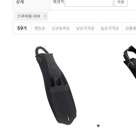
상세
재검색
적용
스쿠버용 러버
59
개
랭킹순
신규등록순
낮은가격순
높은가격순
상품