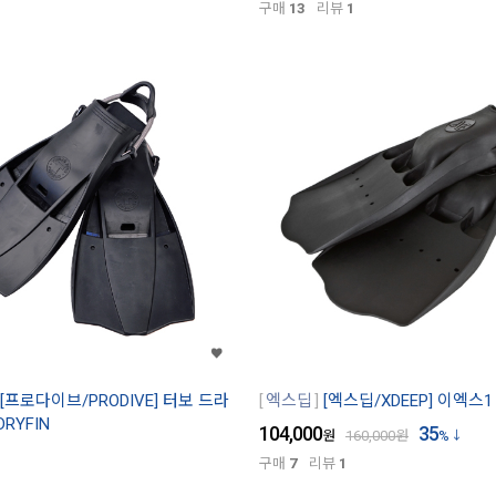
구매
13
리뷰
1
[프로다이브/PRODIVE] 터보 드라
엑스딥
[엑스딥/XDEEP] 이엑스1 
DRYFIN
104,000
35
원
160,000
원
%
구매
7
리뷰
1