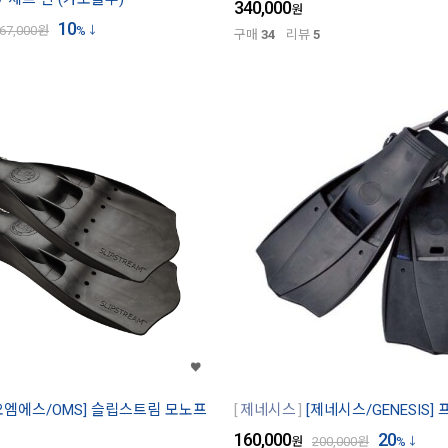
340,000
원
10
67,000
원
%
구매
34
리뷰
5
오엠에스/OMS] 슬립스트림 모노프
제네시스
[제네시스/GENESIS]
160,000
20
원
200,000
원
%