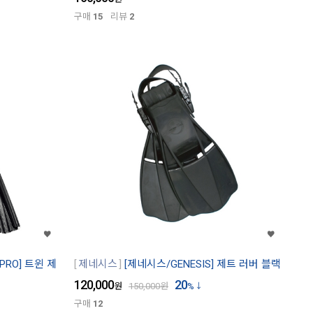
구매
15
리뷰
2
PRO] 트윈 제
제네시스
[제네시스/GENESIS] 제트 러버 블랙
120,000
20
원
150,000
원
%
구매
12