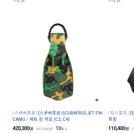
구매
21
구매
21
스쿠버프로
[스쿠버프로/SCUBAPRO] JET FIN
킹스포츠
[
CAMO / 제트 핀 카모 (C2, C4)
프링
420,300
10
110,400
원
467,000
원
%
원
1