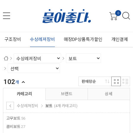
0
구조장비
수상레져장비
매장DP상품특가할인
개인결제
102
판매량순
개
카테고리
브랜드
상세
수상레져장비
보트
(4개 카테고리)
고무보트
56
콤비보트
27