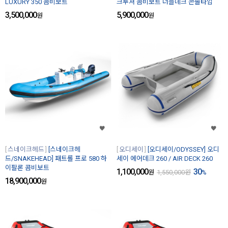
LUXURY 350 콤비보트
크루져 콤비보트 더블데크 콘솔타입
3,500,000
5,900,000
원
원
스네이크헤드
[스네이크헤
오디세이
[오디세이/ODYSSEY] 오디
드/SNAKEHEAD] 패트롤 프로 580 하
세이 에어데크 260 / AIR DECK 260
이팔론 콤비보트
1,100,000
30
원
1,550,000
원
%
18,900,000
원