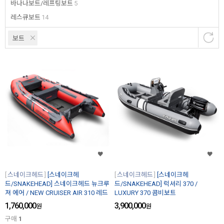
바나나보트/레프팅보트
5
레스큐보트
14
보트
스네이크헤드
[스네이크헤
스네이크헤드
[스네이크헤
드/SNAKEHEAD] 스네이크헤드 뉴크루
드/SNAKEHEAD] 럭셔리 370 /
져 에어 / NEW CRUISER AIR 310 레드
LUXURY 370 콤비보트
1,760,000
3,900,000
원
원
구매
1