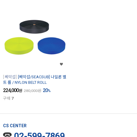
쎄악섭
[쎄악섭/SEACSUB] 나일론 벨
트 롤 / NYLON BELT ROLL
224,000
20
원
280,000
원
%
구매
7
CS CENTER
02-599-7869