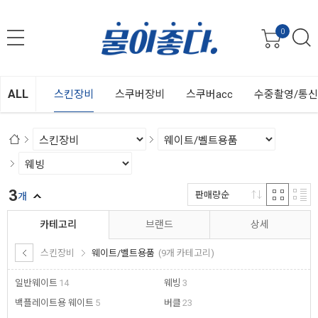
0
ALL
스킨장비
스쿠버장비
스쿠버acc
수중촬영/통
3
판매량순
개
카테고리
브랜드
상세
스킨장비
웨이트/벨트용품
(9개 카테고리)
일반웨이트
14
웨빙
3
백플레이트용 웨이트
5
버클
23