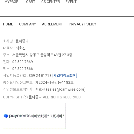
MYPAGE
CART
CS CENTER
EVENT
HOME
COMPANY
AGREEMENT
PRIVACY POLICY
회사명 :
물이좋다
대표자 :
최호진
주소 :
서울특별시 강동구 올림픽로48길 27 3층
전화 :
02-599-7869
팩스 :
02-599-7866
사업자등록번호 :
359-24-01718
[사업자정보확인]
통신판매업신고번호 :
제2024-서울강동-1182호
개인정보보호책임자 :
최호진 (
sales@camwise.co.kr
)
COPYRIGHT (c)
물이좋다
ALL RIGHTS RESERVED.