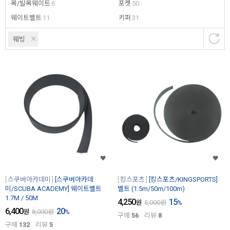
목/발목웨이트
6
포켓
50
웨이트벨트
11
키퍼
31
웨빙
스쿠버아카데미
[스쿠버아카데
킹스포츠
[킹스포츠/KINGSPORTS]
미/SCUBA ACADEMY] 웨이트벨트
벨트 (1.5m/50m/100m)
1.7M / 50M
4,250
15
원
5,000
원
%
6,400
20
원
8,000
원
%
구매
56
리뷰
8
구매
132
리뷰
5