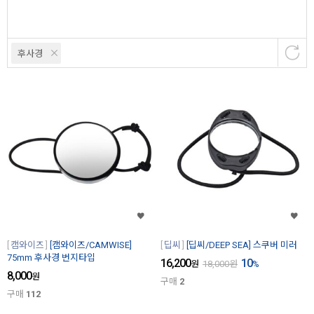
후사경
캠와이즈
[캠와이즈/CAMWISE]
딥씨
[딥씨/DEEP SEA] 스쿠버 미러
75mm 후사경 번지타입
16,200
10
원
18,000
원
%
8,000
원
구매
2
구매
112