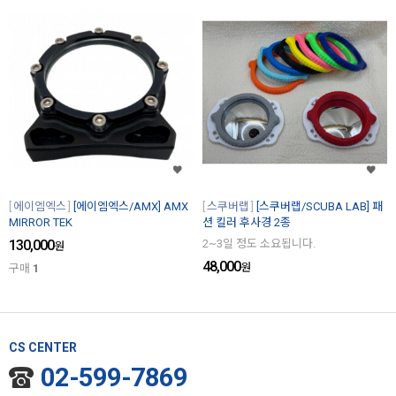
에이엠엑스
[에이엠엑스/AMX] AMX
스쿠버랩
[스쿠버랩/SCUBA LAB] 패
MIRROR TEK
션 킬러 후사경 2종
130,000
2~3일 정도 소요됩니다.
원
48,000
원
구매
1
CS CENTER
02-599-7869