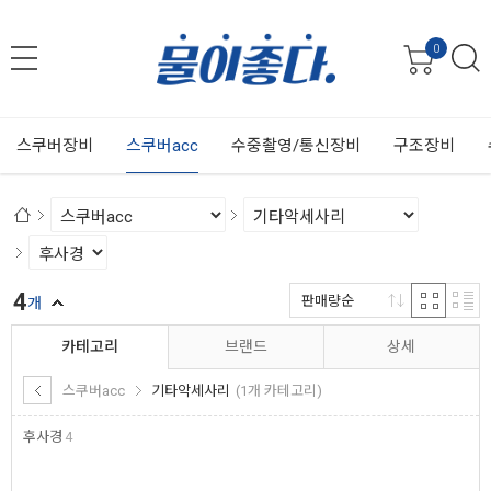
0
스쿠버장비
스쿠버acc
수중촬영/통신장비
구조장비
4
판매량순
개
카테고리
브랜드
상세
스쿠버acc
기타악세사리
(1개 카테고리)
후사경
4