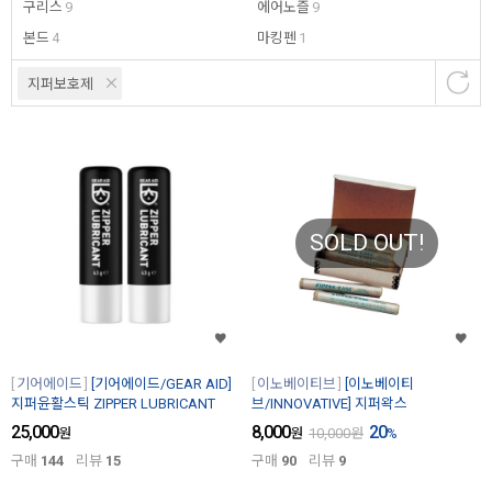
구리스
9
에어노즐
9
본드
4
마킹펜
1
지퍼보호제
SOLD OUT!
기어에이드
[기어에이드/GEAR AID]
이노베이티브
[이노베이티
지퍼윤활스틱 ZIPPER LUBRICANT
브/INNOVATIVE] 지퍼왁스
25,000
8,000
20
원
원
10,000
원
%
구매
144
리뷰
15
구매
90
리뷰
9