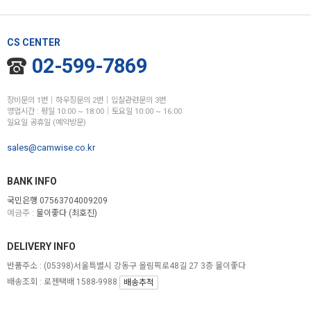
CS CENTER
02-599-7869
장비문의 1번│하우징문의 2번│입찰관련문의 3번
영업시간 : 평일 10:00 ~ 18:00│토요일 10:00 ~ 16:00
일요일 공휴일 (예약방문)
sales@camwise.co.kr
BANK INFO
국민은행 07563704009209
예금주 :
물이좋다 (최호진)
DELIVERY INFO
반품주소 :
(05398)서울특별시 강동구 올림픽로48길 27 3층 물이좋다
배송조회 : 로젠택배 1588-9988
배송추적