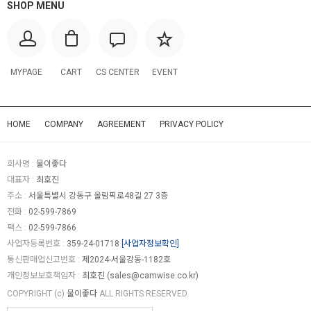
SHOP MENU
MYPAGE
CART
CS CENTER
EVENT
HOME
COMPANY
AGREEMENT
PRIVACY POLICY
회사명 :
물이좋다
대표자 :
최호진
주소 :
서울특별시 강동구 올림픽로48길 27 3층
전화 :
02-599-7869
팩스 :
02-599-7866
사업자등록번호 :
359-24-01718
[사업자정보확인]
통신판매업신고번호 :
제2024-서울강동-1182호
개인정보보호책임자 :
최호진 (
sales@camwise.co.kr
)
COPYRIGHT (c)
물이좋다
ALL RIGHTS RESERVED.