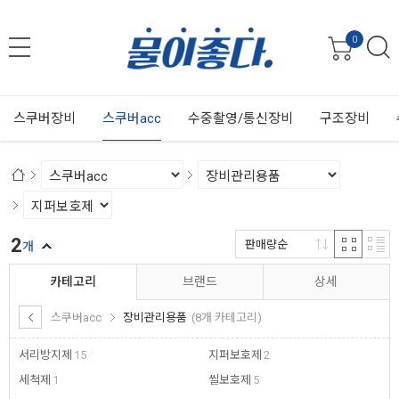
0
스쿠버장비
스쿠버acc
수중촬영/통신장비
구조장비
2
판매량순
개
카테고리
브랜드
상세
스쿠버acc
장비관리용품
(8개 카테고리)
서리방지제
15
지퍼보호제
2
세척제
1
씰보호제
5