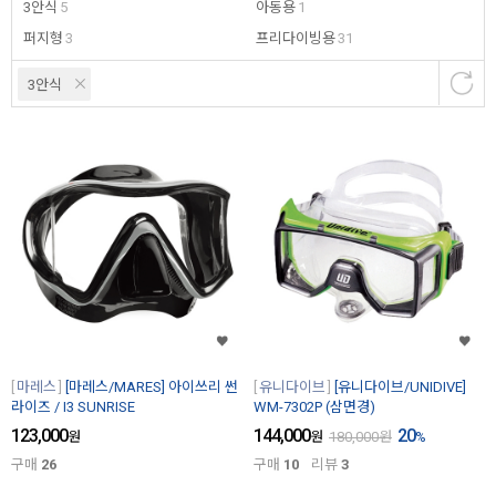
3안식
5
아동용
1
퍼지형
3
프리다이빙용
31
3안식
마레스
[마레스/MARES] 아이쓰리 썬
유니다이브
[유니다이브/UNIDIVE]
라이즈 / I3 SUNRISE
WM-7302P (삼면경)
123,000
144,000
20
원
원
180,000
원
%
구매
26
구매
10
리뷰
3