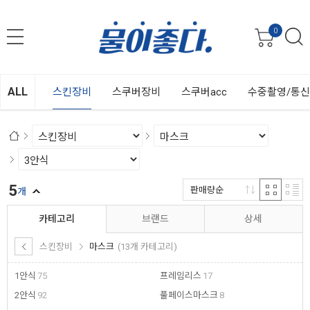
0
ALL
스킨장비
스쿠버장비
스쿠버acc
수중촬영/통
5
판매량순
개
카테고리
브랜드
상세
스킨장비
마스크
(13개 카테고리)
1안식
75
프레임리스
17
2안식
92
풀페이스마스크
8