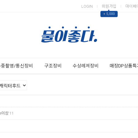
LOGIN
회원가입
마이페
▲
+ 5,000
Next
Previous
수중촬영/통신장비
구조장비
수상레져장비
매장DP상품특
m이상
11