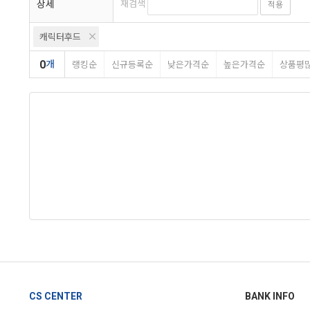
상세
재검색
적용
캐릭터후드
0
개
랭킹순
신규등록순
낮은가격순
높은가격순
상품평
CS CENTER
BANK INFO