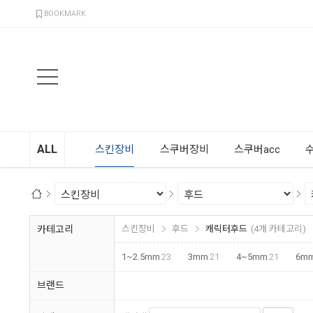
검색
BOOKMARK
ALL
스킨장비
스쿠버장비
스쿠버acc
카테고리
스킨장비
후드
캐릭터후드
(4개 카테고리)
1~2.5mm
23
3mm
21
4~5mm
21
6m
브랜드