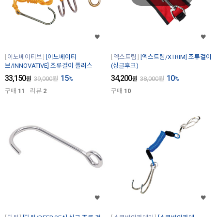
이노베이티브
[이노베이티
엑스트림
[엑스트림/XTRIM] 조류걸이
브/INNOVATIVE] 조류걸이 플러스
(싱글후크)
33,150
15
34,200
10
원
39,000
원
%
원
38,000
원
%
구매
11
리뷰
2
구매
10