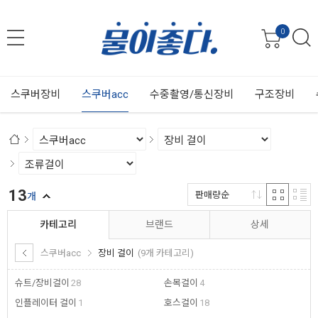
0
스쿠버장비
스쿠버acc
수중촬영/통신장비
구조장비
13
판매량순
개
카테고리
브랜드
상세
스쿠버acc
장비 걸이
(9개 카테고리)
슈트/장비걸이
28
손목걸이
4
인플레이터 걸이
1
호스걸이
18