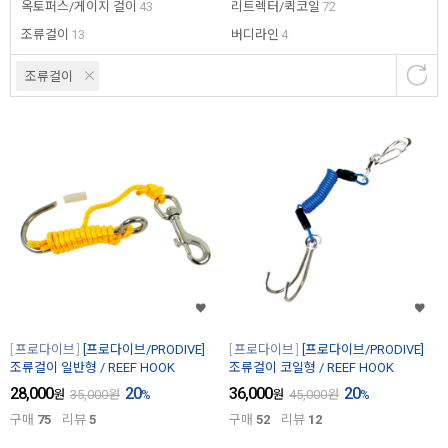
옥토퍼스/게이지 걸이
43
리트렉터/퀵코일
72
조류걸이
13
버디라인
4
조류걸이
프로다이브
[프로다이브/PRODIVE]
프로다이브
[프로다이브/PRODIVE]
조류걸이 일반형 / REEF HOOK
조류걸이 코일형 / REEF HOOK
28,000
20
36,000
20
원
35,000
원
%
원
45,000
원
%
구매
75
리뷰
5
구매
52
리뷰
12