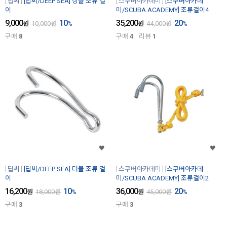
딥씨
[딥씨/DEEP SEA] 싱글 조류 걸
스쿠버아카데미
[스쿠버아카데
이
미/SCUBA ACADEMY] 조류걸이4
9,000
10
35,200
20
원
10,000
원
%
원
44,000
원
%
구매
8
구매
4
리뷰
1
딥씨
[딥씨/DEEP SEA] 더블 조류 걸
스쿠버아카데미
[스쿠버아카데
이
미/SCUBA ACADEMY] 조류걸이2
16,200
10
36,000
20
원
18,000
원
%
원
45,000
원
%
구매
3
구매
3