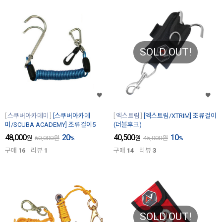
SOLD OUT!
스쿠버아카데미
[스쿠버아카데
엑스트림
[엑스트림/XTRIM] 조류걸이
미/SCUBA ACADEMY] 조류걸이5
(더블후크)
48,000
20
40,500
10
원
60,000
원
%
원
45,000
원
%
구매
16
리뷰
1
구매
14
리뷰
3
SOLD OUT!