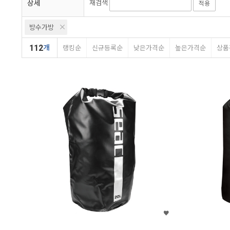
상세
재검색
적용
텍라인
오엠에스
방수가방
112
개
랭킹순
신규등록순
낮은가격순
높은가격순
상품