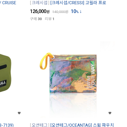
 CRUISE
크레시섭
[크레시섭/CRESSI] 고릴라 프로
126,000
10
원
140,000
원
%
구매
30
리뷰
1
-7139)
오션테그
[오션테그/OCEANTAG] 스윔 파우치