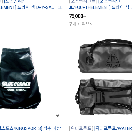
트
[포스엘리먼
포스엘리먼트
[포스엘리먼
LEMENT] 드라이 색 DRY-SAC 15L
트/FOURTHELEMENT] 드라이 색 D
75,000
원
구매
7
리뷰
2
킹스포츠/KINGSPORTS] 방수 가방
워터프루프
[워터프루프/WATERP