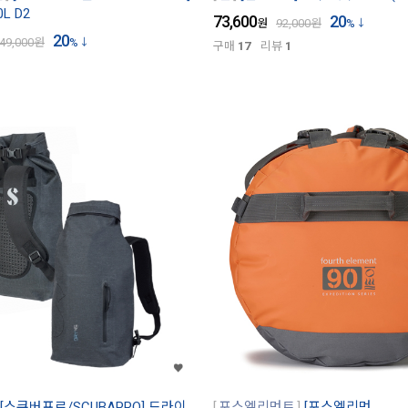
L D2
73,600
20
원
92,000
원
%
20
49,000
원
%
구매
17
리뷰
1
[스쿠버프로/SCUBAPRO] 드라이
포스엘리먼트
[포스엘리먼