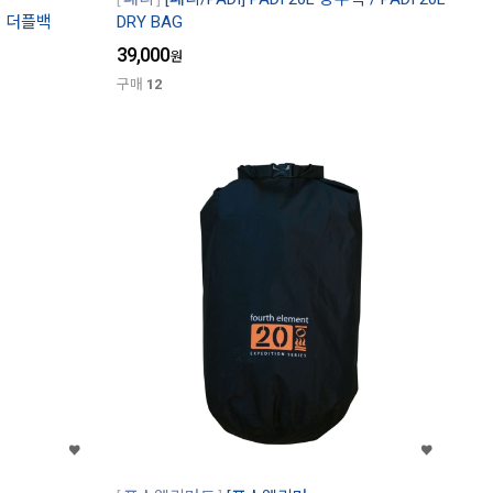
션 더플백
DRY BAG
39,000
원
구매
12