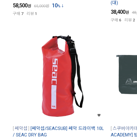
(대)
58,500
10
원
65,000
원
%
38,400
원
48
구매
7
리뷰
1
구매
6
리뷰
2
쎄악섭
[쎄악섭/SEACSUB] 쎄악 드라이백 10L
스쿠버아카
/ SEAC DRY BAG
ACADEMY]