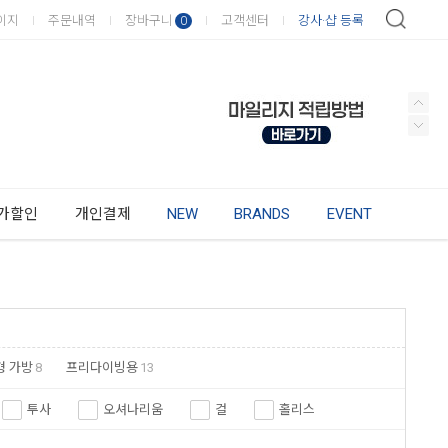
이지
주문내역
장바구니
고객센터
강사·샵 등록
0
가할인
개인결제
NEW
BRANDS
EVENT
형 가방
8
프리다이빙용
13
투사
오셔나리움
걸
홀리스
살루스
스쿠버아카데미
스쿠버프로