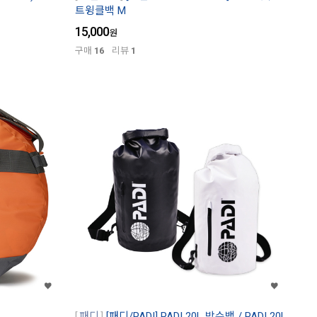
트윙클백 M
15,000
원
구매
16
리뷰
1
패디
[패디/PADI] PADI 20L 방수백 / PADI 20L