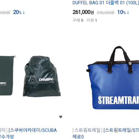
DUFFEL BAG 01 더플백 01 (100L
20
261,000
10
,000
원
%
원
290,000
원
%
구매
5
리뷰
1
데미
[스쿠버아카데미/SCUBA
스트림트레일
[스트림트레일/STR
 방수가방
메로0