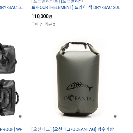
포스엘리먼트
[포스엘리먼
RY-SAC 5L
트/FOURTHELEMENT] 드라이 색 DRY-SAC 20L
110,000
원
구매
7
리뷰
2
ROOF] WP
오션테그
[오션테그/OCEANTAG] 방수가방