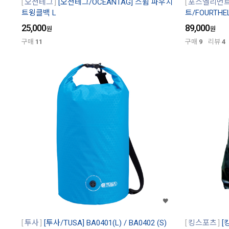
오션테그
[오션테그/OCEANTAG] 스윔 파우치
포스엘리먼
트윙클백 L
트/FOURTHE
25,000
89,000
원
원
구매
11
구매
9
리뷰
4
투사
[투사/TUSA] BA0401(L) / BA0402 (S)
킹스포츠
[