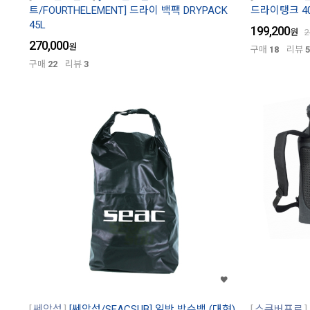
트/FOURTHELEMENT] 드라이 백팩 DRYPACK
드라이탱크 40
45L
199,200
원
2
270,000
원
구매
18
리뷰
5
구매
22
리뷰
3
쎄악섭
[쎄악섭/SEACSUB] 일반 방수백 (대형)
스쿠버프로