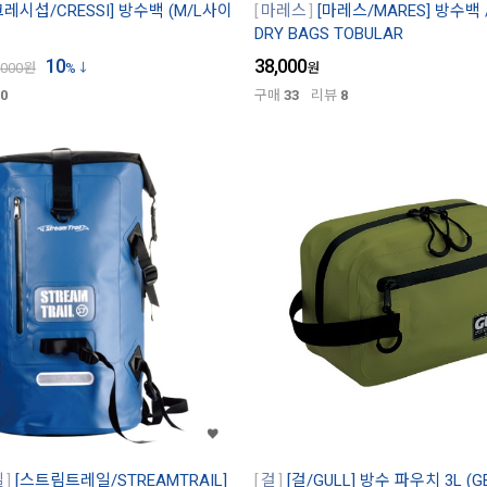
크레시섭/CRESSI] 방수백 (M/L사이
마레스
[마레스/MARES] 방수백 /
DRY BAGS TOBULAR
10
38,000
,000
원
%
원
0
구매
33
리뷰
8
일
[스트림트레일/STREAMTRAIL]
걸
[걸/GULL] 방수 파우치 3L (GB