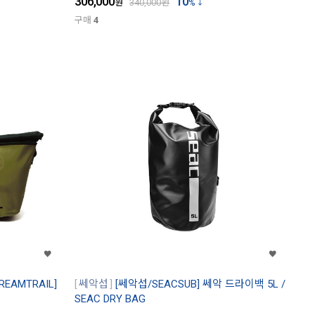
306,000
10
원
340,000
원
%
구매
4
EAMTRAIL]
쎄악섭
[쎄악섭/SEACSUB] 쎄악 드라이백 5L /
SEAC DRY BAG