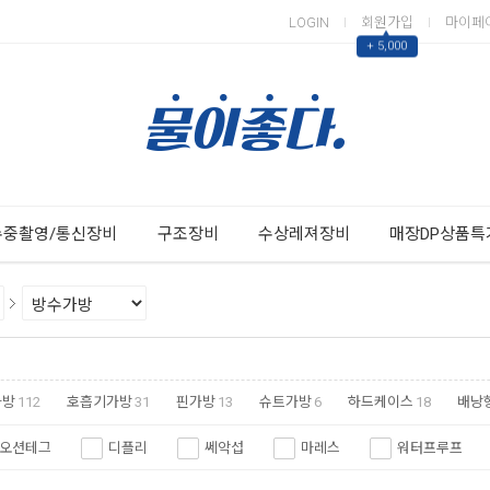
LOGIN
회원가입
마이페
▲
+ 5,000
Next
Previous
수중촬영/통신장비
구조장비
수상레져장비
매장DP상품특
가방
112
호흡기가방
31
핀가방
13
슈트가방
6
하드케이스
18
배낭
오션테그
디플리
쎄악섭
마레스
워터프루프
레시섭
패디
리프투어러
트라이온
킹스포츠