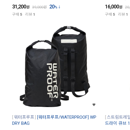
31,200
20
16,000
원
39,000
원
%
원
20
구매
5
리뷰
1
구매
5
리뷰
1
워터프루프
[워터프루프/WATERPROOF] WP
스트림트레
DRY BAG
드라이 큐브 1