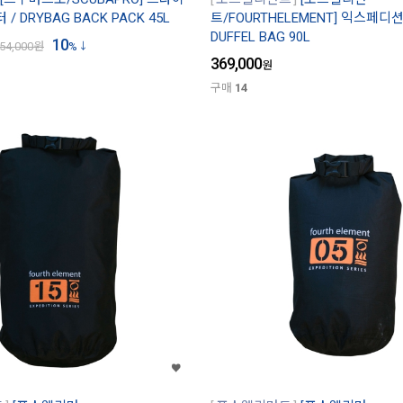
/ DRYBAG BACK PACK 45L
트/FOURTHELEMENT] 익스페디
DUFFEL BAG 90L
10
54,000
원
%
369,000
원
구매
14