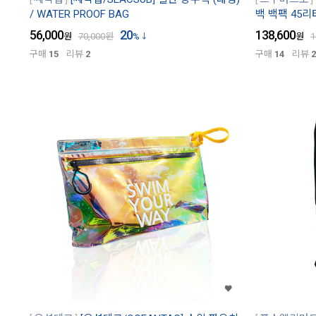
/ WATER PROOF BAG
백 백팩 45리터 
56,000
20
138,600
원
70,000
원
%
원
1
구매
15
리뷰
2
구매
14
리뷰
2