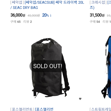
쎄악섭
[쎄악섭/SEACSUB] 쎄악 드라이백 20L
크레시섭
[
/ SEAC DRY BAG
즈)
36,000
20
31,500
원
45,000
원
%
원
35
구매
65
리뷰
2
구매
54
리뷰
1
SOLD OUT!
포스엘리먼트
[포스엘리먼
스트림트레