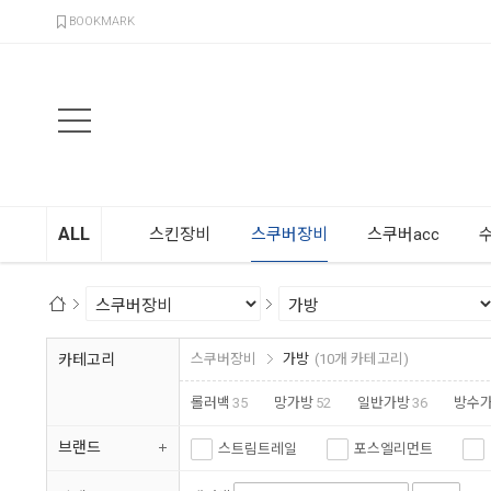
검색
BOOKMARK
ALL
스킨장비
스쿠버장비
스쿠버acc
카테고리
스쿠버장비
가방
(10개 카테고리)
롤러백
35
망가방
52
일반가방
36
방수
브랜드
스트림트레일
포스엘리먼트
아쿠아나
다이나믹스타일
크