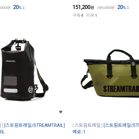
20
151,200
20
,000
원
%
원
189,000
원
%
구매
4
리뷰
1
일
[스트림트레일/STREAMTRAIL]
스트림트레일
[스트림트레일/STR
0L
메로-1