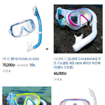
투사
[투사/TUSA] UC-2022
오션테그
[오션테그/OCEANTAG] 키
즈 스노클링 세트 NEW 웨이브 라즈베
70,200
10
원
78,000
원
%
리(밴드 스트랩)
구매
6
66,000
원
구매
4