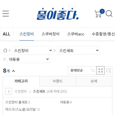
0
ALL
스킨장비
스쿠버장비
스쿠버acc
수중촬영/통
8
판매량순
개
카테고리
브랜드
상세
스킨장비
스킨세트
(5개 카테고리)
스킨장비 풀세트
3
아동용
8
마스크/스노클/오리발
15