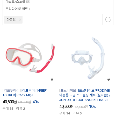
마스크/스노클
55
프리다이빙 세트
1
아동용
리프투어러
[리프투어러/REEF
프로다이브
[프로다이브/PRODIVE]
TOURER] RC-1214QJ
아동용 고급 스노클링 세트 (실리콘) /
JUNIOR DELUXE SNORKELING SET
40,800
40
원
68,000
원
%
40,500
10
원
45,000
원
%
구매
35
리뷰
2
구매
14
리뷰
5