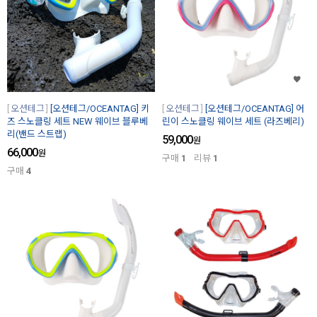
오션테그
[오션테그/OCEANTAG] 키
오션테그
[오션테그/OCEANTAG] 어
즈 스노클링 세트 NEW 웨이브 블루베
린이 스노클링 웨이브 세트 (라즈베리)
리(밴드 스트랩)
59,000
원
66,000
원
구매
1
리뷰
1
구매
4