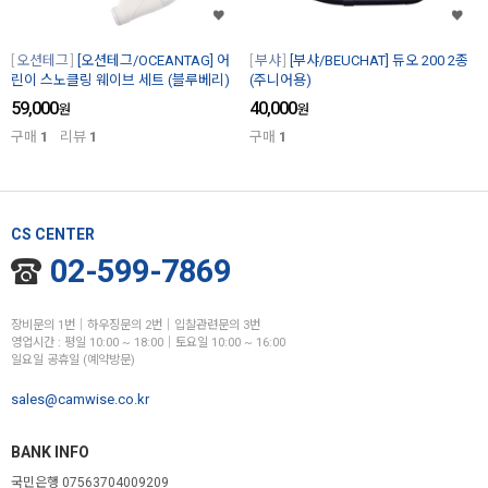
오션테그
[오션테그/OCEANTAG] 어
부샤
[부샤/BEUCHAT] 듀오 200 2종
린이 스노클링 웨이브 세트 (블루베리)
(주니어용)
59,000
40,000
원
원
구매
1
리뷰
1
구매
1
CS CENTER
02-599-7869
장비문의 1번│하우징문의 2번│입찰관련문의 3번
영업시간 : 평일 10:00 ~ 18:00│토요일 10:00 ~ 16:00
일요일 공휴일 (예약방문)
sales@camwise.co.kr
BANK INFO
국민은행 07563704009209