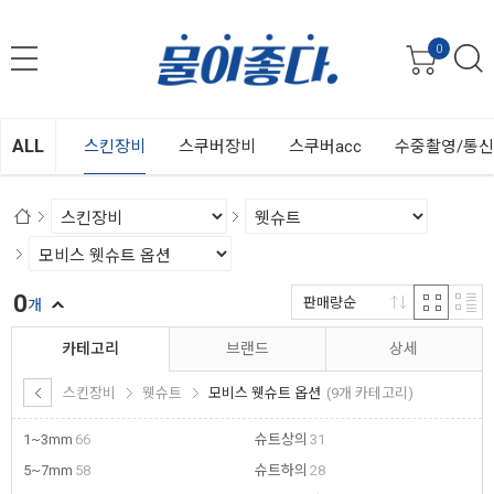
0
ALL
스킨장비
스쿠버장비
스쿠버acc
수중촬영/통
0
판매량순
개
카테고리
브랜드
상세
스킨장비
웻슈트
모비스 웻슈트 옵션
(9개 카테고리)
1~3mm
66
슈트상의
31
5~7mm
58
슈트하의
28