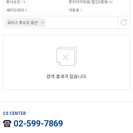
튜닉슈트
14
프리다이빙용/철인3종용
44
세미드라이
9
아동용
1
모비스 웻슈트 옵션
검색 결과가 없습니다.
CS CENTER
02-599-7869