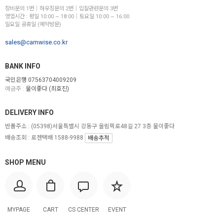
장비문의 1번│하우징문의 2번│입찰관련문의 3번
영업시간 : 평일 10:00 ~ 18:00│토요일 10:00 ~ 16:00
일요일 공휴일 (예약방문)
sales@camwise.co.kr
BANK INFO
국민은행 07563704009209
예금주 :
물이좋다 (최호진)
DELIVERY INFO
반품주소 :
(05398)서울특별시 강동구 올림픽로48길 27 3층 물이좋다
배송조회 : 로젠택배 1588-9988
배송추적
SHOP MENU
MYPAGE
CART
CS CENTER
EVENT