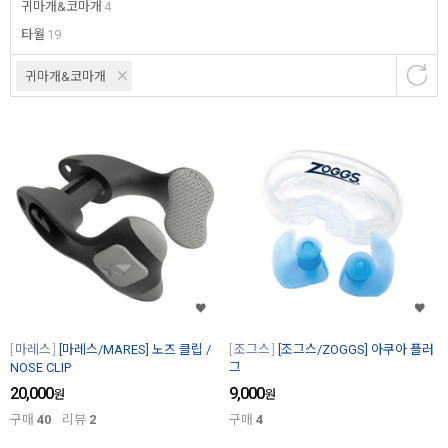
귀마개&코마개
4
타월
19
귀마개&코마개
마레스
[마레스/MARES] 노즈 클립 /
조그스
[조그스/ZOGGS] 아쿠아 플러
NOSE CLIP
그
20,000
9,000
원
원
구매
40
리뷰
2
구매
4