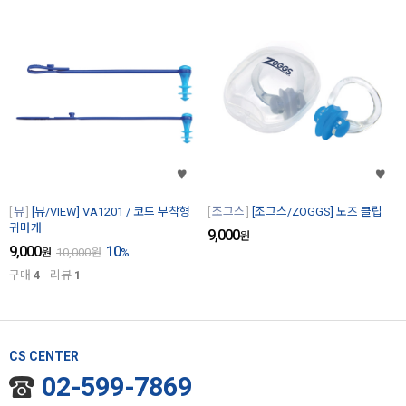
뷰
[뷰/VIEW] VA1201 / 코드 부착형
조그스
[조그스/ZOGGS] 노즈 클립
귀마개
9,000
원
9,000
10
원
10,000
원
%
구매
4
리뷰
1
CS CENTER
02-599-7869