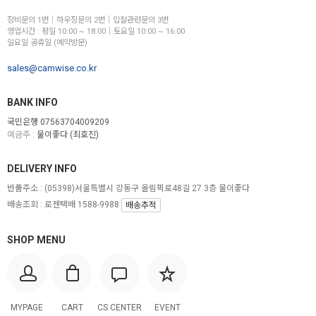
장비문의 1번│하우징문의 2번│입찰관련문의 3번
영업시간 : 평일 10:00 ~ 18:00│토요일 10:00 ~ 16:00
일요일 공휴일 (예약방문)
sales@camwise.co.kr
BANK INFO
국민은행 07563704009209
예금주 :
물이좋다 (최호진)
DELIVERY INFO
반품주소 :
(05398)서울특별시 강동구 올림픽로48길 27 3층 물이좋다
배송조회 : 로젠택배 1588-9988
배송추적
SHOP MENU
MYPAGE
CART
CS CENTER
EVENT