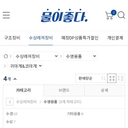
0
구조장비
수상레져장비
매장DP상품특가할인
개인결제
4
판매량순
개
카테고리
브랜드
상세
수상레져장비
수영용품
(5개 카테고리)
수경
63
기타용품
8
수모
7