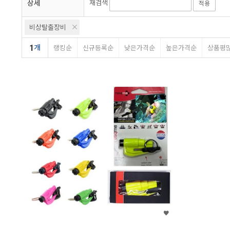
상세
재검색
적용
비상탈출장비
1
개
랭킹순
신규등록순
낮은가격순
높은가격순
상품평