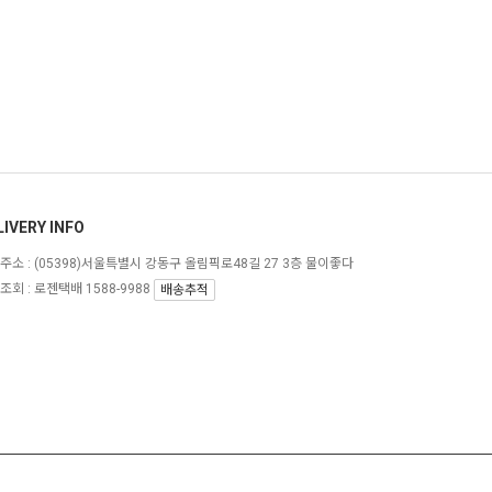
LIVERY INFO
주소 :
(05398)서울특별시 강동구 올림픽로48길 27 3층 물이좋다
조회 : 로젠택배 1588-9988
배송추적