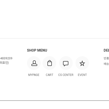
SHOP MENU
DE
4009209
반품
최호진)
배송
MYPAGE
CART
CS CENTER
EVENT