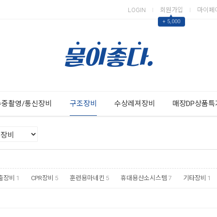
LOGIN
회원가입
마이페
▲
+ 5,000
Next
Previous
수중촬영/통신장비
구조장비
수상레져장비
매장DP상품특
출장비
1
CPR장비
5
훈련용마네킨
5
휴대용산소시스템
7
기타장비
1