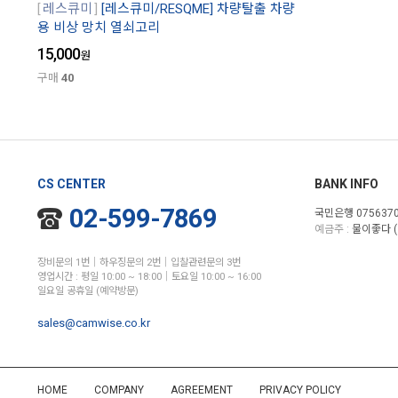
레스큐미
[레스큐미/RESQME] 차량탈출 차량
용 비상 망치 열쇠고리
15,000
원
구매
40
CS CENTER
BANK INFO
02-599-7869
국민은행 0756370
예금주 :
물이좋다 (
장비문의 1번│하우징문의 2번│입찰관련문의 3번
영업시간 : 평일 10:00 ~ 18:00│토요일 10:00 ~ 16:00
일요일 공휴일 (예약방문)
sales@camwise.co.kr
HOME
COMPANY
AGREEMENT
PRIVACY POLICY