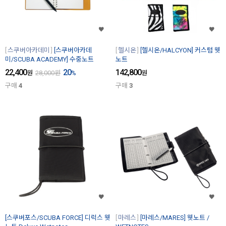
스쿠버아카데미
[스쿠버아카데
헬시온
[헬시온/HALCYON] 커스텀 웻
미/SCUBA ACADEMY] 수중노트
노트
22,400
20
142,800
원
28,000
원
%
원
구매
4
구매
3
[스쿠버포스/SCUBA FORCE] 디럭스 웻
마레스
[마레스/MARES] 웻노트 /