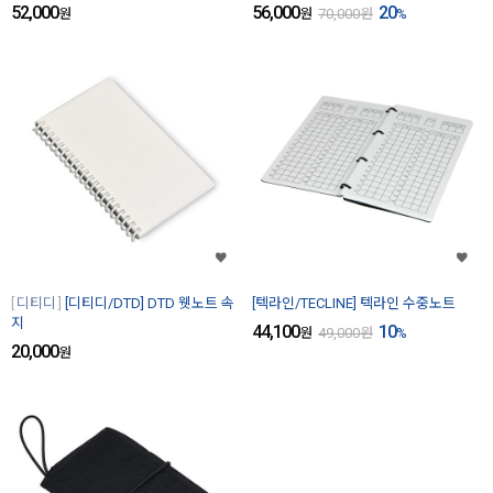
52,000
56,000
20
원
원
70,000
원
%
디티디
[디티디/DTD] DTD 웻노트 속
[텍라인/TECLINE] 텍라인 수중노트
지
44,100
10
원
49,000
원
%
20,000
원