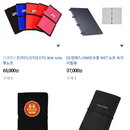
디티디
[디티디/DTD] DTD Wet note
[오엠에스/OMS] 수중 WET 노트 속지
웻노트
리필용
65,000
37,000
원
원
구매
1
구매
1