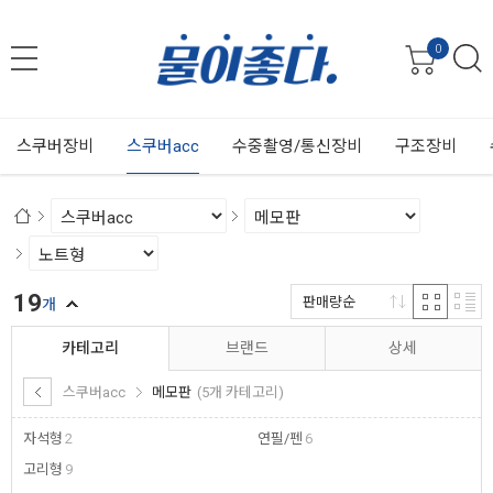
0
스쿠버장비
스쿠버acc
수중촬영/통신장비
구조장비
19
판매량순
개
카테고리
브랜드
상세
스쿠버acc
메모판
(5개 카테고리)
자석형
2
연필/펜
6
고리형
9