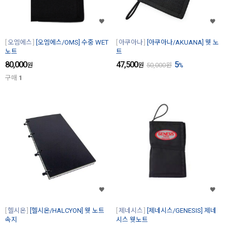
오엠에스
[오엠에스/OMS] 수중 WET
아쿠아나
[아쿠아나/AKUANA] 웻 노
노트
트
80,000
47,500
5
원
원
50,000
원
%
구매
1
헬시온
[헬시온/HALCYON] 웻 노트
제네시스
[제네시스/GENESIS] 제네
속지
시스 웻노트