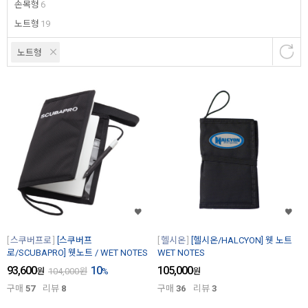
손목형
6
노트형
19
노트형
스쿠버프로
[스쿠버프
헬시온
[헬시온/HALCYON] 웻 노트
로/SCUBAPRO] 웻노트 / WET NOTES
WET NOTES
93,600
10
105,000
원
104,000
원
%
원
구매
57
리뷰
8
구매
36
리뷰
3