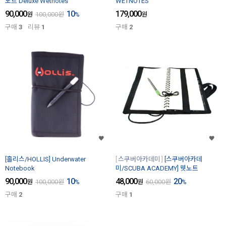
노트 Deluxe Wetnotes
WETNOTES
90,000
10
179,000
원
100,000
원
%
원
구매
3
리뷰
1
구매
2
[홀리스/HOLLIS] Underwater
스쿠버아카데미
[스쿠버아카데
Notebook
미/SCUBA ACADEMY] 웻노트
90,000
10
48,000
20
원
100,000
원
%
원
60,000
원
%
구매
2
구매
1