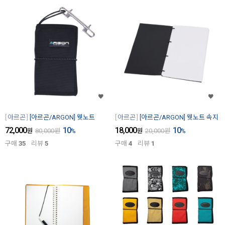
아르곤
[아르곤/ARGON] 웻노트
아르곤
[아르곤/ARGON] 웻노트 속지
72,000
10
18,000
10
원
80,000
원
%
원
20,000
원
%
구매
35
리뷰
5
구매
4
리뷰
1