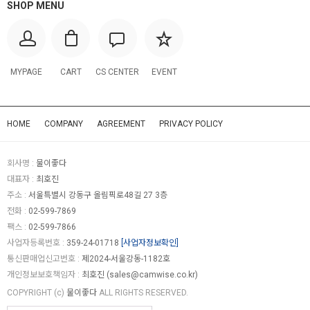
SHOP MENU
MYPAGE
CART
CS CENTER
EVENT
HOME
COMPANY
AGREEMENT
PRIVACY POLICY
회사명 :
물이좋다
대표자 :
최호진
주소 :
서울특별시 강동구 올림픽로48길 27 3층
전화 :
02-599-7869
팩스 :
02-599-7866
사업자등록번호 :
359-24-01718
[사업자정보확인]
통신판매업신고번호 :
제2024-서울강동-1182호
개인정보보호책임자 :
최호진 (
sales@camwise.co.kr
)
COPYRIGHT (c)
물이좋다
ALL RIGHTS RESERVED.