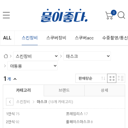
0
ALL
스킨장비
스쿠버장비
스쿠버acc
수중촬영/통
1
판매량순
개
카테고리
브랜드
상세
스킨장비
마스크
(13개 카테고리)
1안식
75
프레임리스
17
2안식
92
풀페이스마스크
8