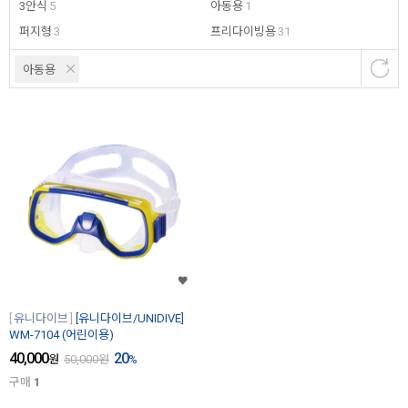
3안식
5
아동용
1
퍼지형
3
프리다이빙용
31
아동용
유니다이브
[유니다이브/UNIDIVE]
WM-7104 (어린이용)
40,000
20
원
50,000
원
%
구매
1