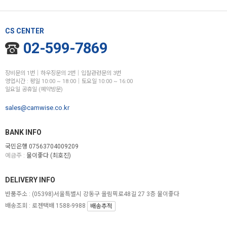
CS CENTER
02-599-7869
장비문의 1번│하우징문의 2번│입찰관련문의 3번
영업시간 : 평일 10:00 ~ 18:00│토요일 10:00 ~ 16:00
일요일 공휴일 (예약방문)
sales@camwise.co.kr
BANK INFO
국민은행 07563704009209
예금주 :
물이좋다 (최호진)
DELIVERY INFO
반품주소 :
(05398)서울특별시 강동구 올림픽로48길 27 3층 물이좋다
배송조회 : 로젠택배 1588-9988
배송추적