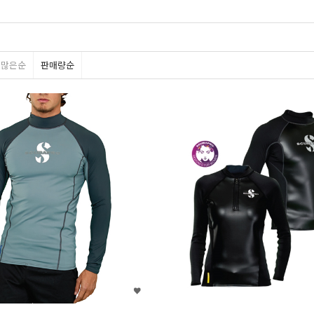
평많은순
판매량순