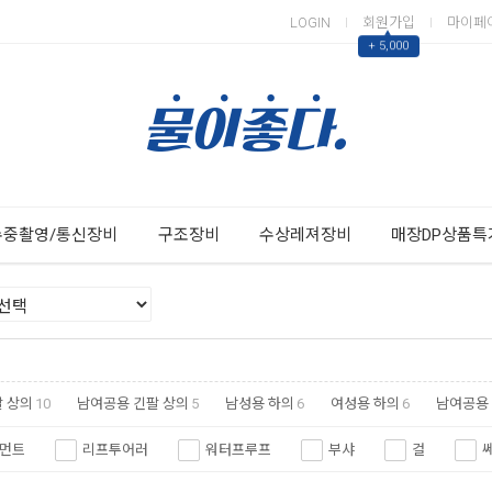
LOGIN
회원가입
마이페
▲
+ 5,000
Next
Previous
수중촬영/통신장비
구조장비
수상레져장비
매장DP상품특
 상의
10
남여공용 긴팔 상의
5
남성용 하의
6
여성용 하의
6
남여공용
먼트
리프투어러
워터프루프
부샤
걸