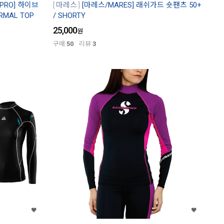
PRO] 하이브
마레스
[마레스/MARES] 래쉬가드 숏팬츠 50+
RMAL TOP
/ SHORTY
25,000
원
구매
50
리뷰
3