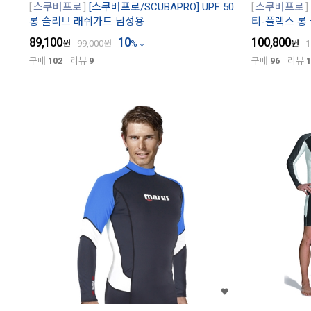
스쿠버프로
[스쿠버프로/SCUBAPRO] UPF 50
스쿠버프로
롱 슬리브 래쉬가드 남성용
티-플렉스 롱
89,100
10
100,800
원
99,000
원
%
원
1
구매
102
리뷰
9
구매
96
리뷰
1