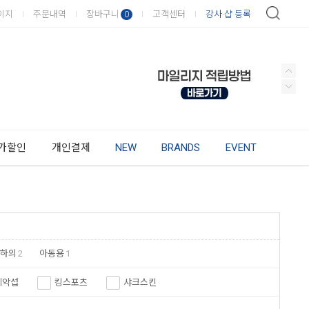
이지
주문내역
장바구니
고객센터
강사·샵 등록
0
가할인
개인결제
NEW
BRANDS
EVENT
 하의
2
아동용
1
쎄악섭
킹스포츠
샤크스킨