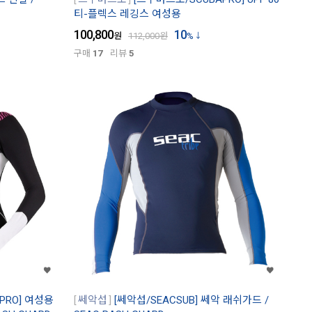
티-플렉스 레깅스 여성용
100,800
10
원
112,000
원
%
구매
17
리뷰
5
PRO] 여성용
쎄악섭
[쎄악섭/SEACSUB] 쎄악 래쉬가드 /