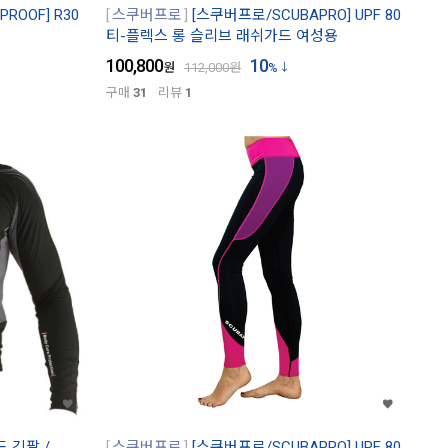
ROOF] R30
스쿠버프로
[스쿠버프로/SCUBAPRO] UPF 80
티-플렉스 롱 슬리브 래쉬가드 여성용
100,800
10
원
112,000
원
%
구매
31
리뷰
1
드 긴팔 /
스쿠버프로
[스쿠버프로/SCUBAPRO] UPF 80