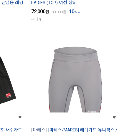
인 남성용 레깅
LADIES (TOP) 여성 상의
72,000
10
원
80,000
원
%
구매
9
TS] 래쉬가드
마레스
[마레스/MARES] 래쉬가드 유니섹스 /