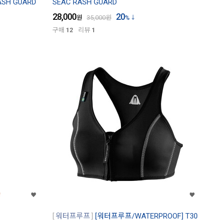
SH GUARD
SEAC RASH GUARD
28,000
20
원
35,000
원
%
구매
12
리뷰
1
워터프루프
[워터프루프/WATERPROOF] T30