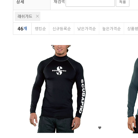
상세
재검색
적용
래쉬가드
46
개
랭킹순
신규등록순
낮은가격순
높은가격순
상품