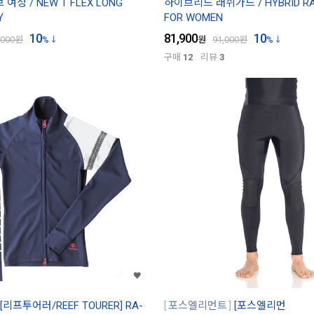
여성 / NEW T FLEX LONG
하이브리드 래쉬가드 / HYBRID RA
Y
FOR WOMEN
10
81,900
10
,000
원
%
원
91,000
원
%
구매
12
리뷰
3
[리프투어러/REEF TOURER] RA-
포스엘리먼트
[포스엘리먼