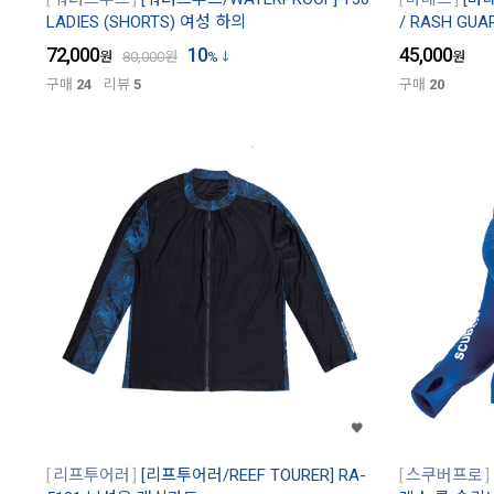
LADIES (SHORTS) 여성 하의
/ RASH GUA
72,000
10
45,000
원
80,000
원
%
원
구매
24
리뷰
5
구매
20
리프투어러
[리프투어러/REEF TOURER] RA-
스쿠버프로