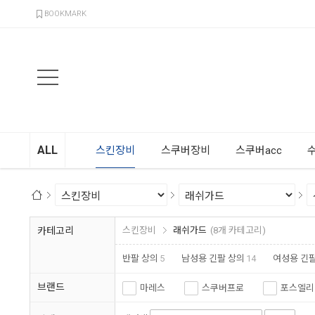
검색
BOOKMARK
ALL
스킨장비
스쿠버장비
스쿠버acc
카테고리
스킨장비
래쉬가드
(8개 카테고리)
반팔 상의
5
남성용 긴팔 상의
14
여성용 긴팔
브랜드
마레스
스쿠버프로
포스엘리