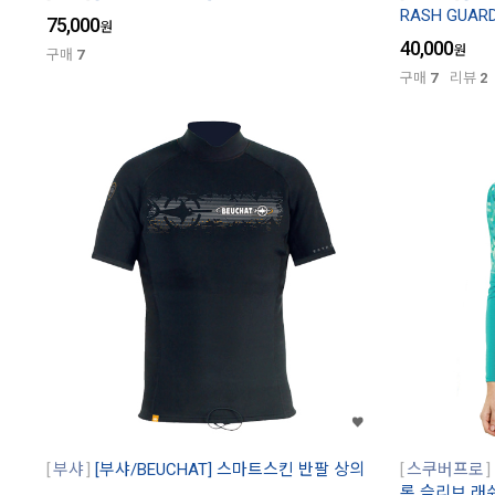
RASH GUARD
75,000
원
40,000
원
구매
7
구매
7
리뷰
2
부샤
[부샤/BEUCHAT] 스마트스킨 반팔 상의
스쿠버프로
롱 슬리브 래