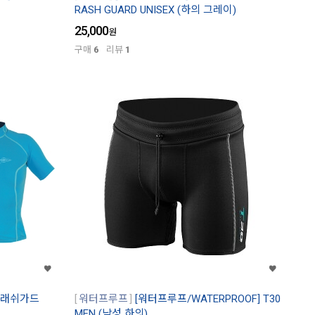
RASH GUARD UNISEX (하의 그레이)
25,000
원
구매
6
리뷰
1
닉 래쉬가드
워터프루프
[워터프루프/WATERPROOF] T30
MEN (남성 하의)