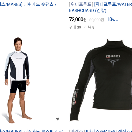
레스/MARES] 래쉬가드 숏팬츠 /
워터프루프
[워터프루프/WATERP
RASHGUARD (긴팔)
72,000
10
원
80,000
원
%
구매
39
리뷰
8
레스/MARES] 래쉬가드 루즈핏 긴팔
마레스
[마레스/MARES] 래쉬가