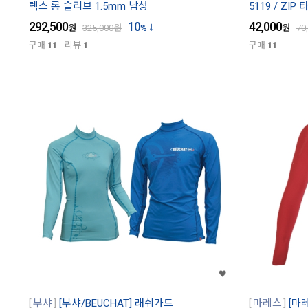
렉스 롱 슬리브 1.5mm 남성
5119 / ZI
292,500
10
42,000
원
325,000
원
%
원
70
구매
11
리뷰
1
구매
11
부샤
[부샤/BEUCHAT] 래쉬가드
마레스
[마