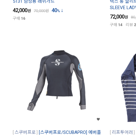
5131 남성용 래쉬가드
렉스 롱 슬리브 
SLEEVE LAD
42,000
40
원
70,000
원
%
72,000
원
80
구매
16
구매
14
리뷰
2
스쿠버프로
[스쿠버프로/SCUBAPRO] 에버플
리프투어러