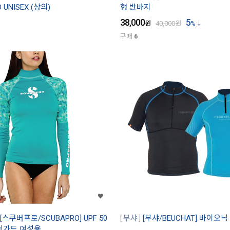
 UNISEX (상의)
형 반바지
38,000
5
원
40,000
원
%
구매
6
[스쿠버프로/SCUBAPRO] UPF 50
부샤
[부샤/BEUCHAT] 바이오
쉬가드 여성용