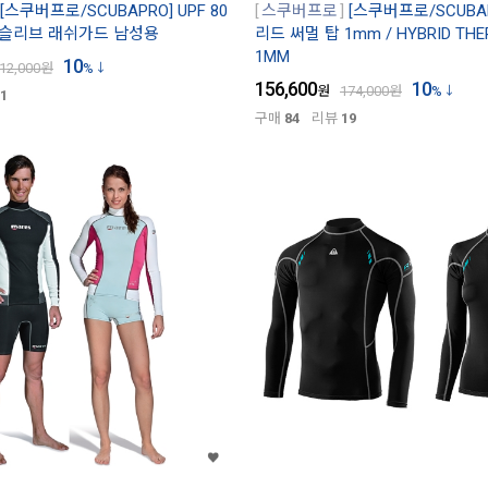
[스쿠버프로/SCUBAPRO] UPF 80
스쿠버프로
[스쿠버프로/SCUBA
 슬리브 래쉬가드 남성용
리드 써멀 탑 1mm / HYBRID THE
1MM
10
12,000
원
%
156,600
10
원
174,000
원
%
1
구매
84
리뷰
19