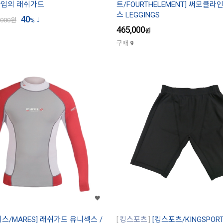
P 타입의 래쉬가드
트/FOURTHELEMENT] 써모클라
스 LEGGINGS
40
,000
원
%
465,000
원
구매
9
레스/MARES] 래쉬가드 유니섹스 /
킹스포츠
[킹스포츠/KINGSPOR