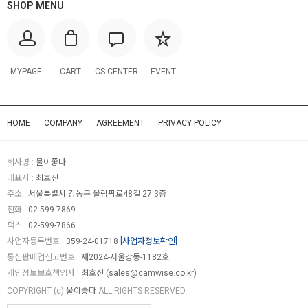
SHOP MENU
MYPAGE
CART
CS CENTER
EVENT
HOME
COMPANY
AGREEMENT
PRIVACY POLICY
회사명 :
물이좋다
대표자 :
최호진
주소 :
서울특별시 강동구 올림픽로48길 27 3층
전화 :
02-599-7869
팩스 :
02-599-7866
사업자등록번호 :
359-24-01718
[사업자정보확인]
통신판매업신고번호 :
제2024-서울강동-1182호
개인정보보호책임자 :
최호진 (
sales@camwise.co.kr
)
COPYRIGHT (c)
물이좋다
ALL RIGHTS RESERVED.