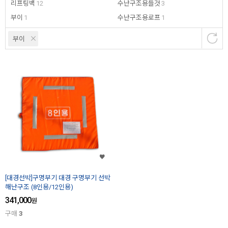
리프팅백
12
수난구조용들것
3
부이
1
수난구조용로프
1
부이
[대경선박]구명부기 대경 구명부기 선박
해난구조 (8인용/12인용)
341,000
원
구매
3