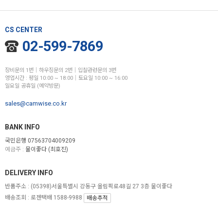
CS CENTER
02-599-7869
장비문의 1번│하우징문의 2번│입찰관련문의 3번
영업시간 : 평일 10:00 ~ 18:00│토요일 10:00 ~ 16:00
일요일 공휴일 (예약방문)
sales@camwise.co.kr
BANK INFO
국민은행 07563704009209
예금주 :
물이좋다 (최호진)
DELIVERY INFO
반품주소 :
(05398)서울특별시 강동구 올림픽로48길 27 3층 물이좋다
배송조회 : 로젠택배 1588-9988
배송추적