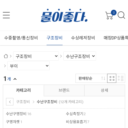
0
수중촬영/통신장비
구조장비
수상레져장비
매장DP상품
1
판매량순
개
카테고리
브랜드
상세
구조장비
수난구조장비
(12개 카테고리)
수난구명장비
16
수심측정기
2
구명자켓
1
비상용호흡기
7