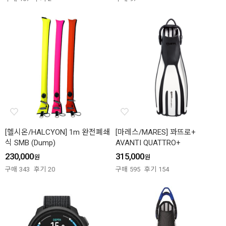
[헬시온/HALCYON] 1m 완전폐쇄
[마레스/MARES] 꽈뜨로+
식 SMB (Dump)
AVANTI QUATTRO+
230,000
315,000
원
원
구매
343
후기
20
구매
595
후기
154