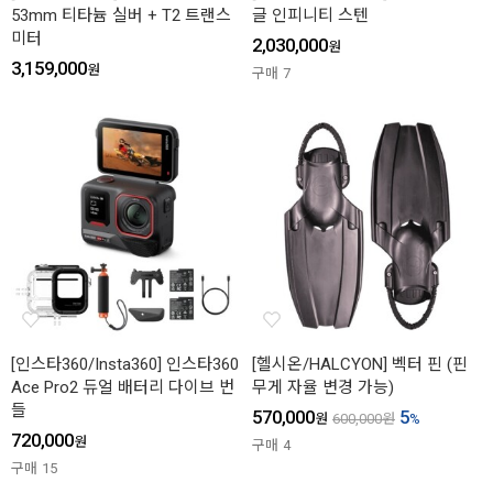
53mm 티타늄 실버 + T2 트랜스
글 인피니티 스텐
미터
2,030,000
원
3,159,000
원
구매
7
[인스타360/Insta360] 인스타360
[헬시온/HALCYON] 벡터 핀 (핀
Ace Pro2 듀얼 배터리 다이브 번
무게 자율 변경 가능)
들
570,000
5
원
600,000
원
%
720,000
원
구매
4
구매
15