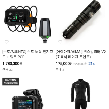
[순토/SUUNTO] 순토 노틱 번지코
[아이마이/AIMAI] 엑스칼리버 V2
드 + 탱크 POD
(초록색 레이져 포인트)
1,780,000
175,000
21
원
원
220,000
원
%
구매
32
구매
3