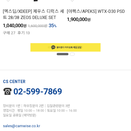
[엑스딥/XDEEP] 제우스 디럭스 세
[아펙스/APEKS] WTX-D30 PSD
트 28/38 ZEOS DELUXE SET
1,900,000
원
1,040,000
35
원
1,600,000
원
%
구매
27
후기
13
CS CENTER
02-599-7869
장비문의 1번│하우징문의 2번│입찰관련문의 3번
영업시간 : 평일 10:00 ~ 18:00│토요일 10:00 ~ 16:00
일요일 공휴일 (예약방문)
sales@camwise.co.kr