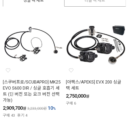
싱글 텍 세트
더블 텍 세트
[스쿠버프로/SCUBAPRO] MK25
[아펙스/APEKS] EVX 200 싱글
EVO S600 DIR / 싱글 호흡기 세
텍 세트
트 (딘 버전 또는 요크 버전 선택
2,750,000
원
가능)
구매
6
2,909,700
10
원
3,233,000
원
%
구매
43
후기
4