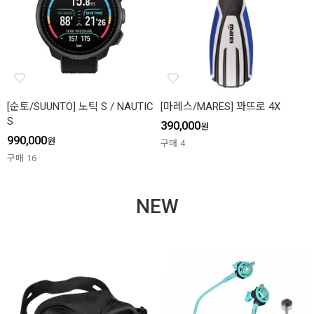
[순토/SUUNTO] 노틱 S / NAUTIC
[마레스/MARES] 꽈뜨로 4X
S
390,000
원
990,000
원
구매
4
구매
16
NEW