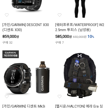
[가민/GARMIN] DESCENT X30
[워터프루프/WATERPROOF] W2
(디센트 X30)
2.5mm 투피스 (남성용)
859,000
585,000
10
원
원
650,000
원
%
구매
32
구매
7
[가민/GARMIN] 디센트 Mk3i
[헬시온/HALCYON] 에라 Era 싱