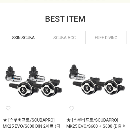
BEST ITEM
SKIN SCUBA
SCUBA ACC
FREE DIVING
★ [스쿠버프로/SCUBAPRO]
★ [스쿠버프로/SCUBAPRO]
MK25 EVO/S600 DIN 2세트 (더
MK25 EVO/S600 + S600 (DIR 세