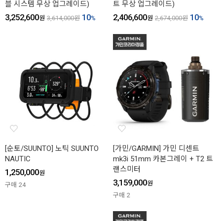
블 시스템 무상 업그레이드)
트 무상 업그레이드)
3,252,600
10
2,406,600
10
원
3,614,000
원
%
원
2,674,000
원
%
[순토/SUUNTO] 노틱 SUUNTO
[가민/GARMIN] 가민 디센트
NAUTIC
mk3i 51mm 카본그레이 + T2 트
랜스미터
1,250,000
원
3,159,000
원
구매
24
구매
2