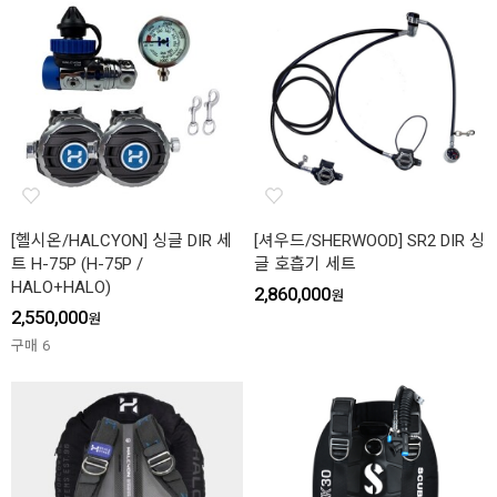
[헬시온/HALCYON] 싱글 DIR 세
[셔우드/SHERWOOD] SR2 DIR 싱
트 H-75P (H-75P /
글 호흡기 세트
HALO+HALO)
2,860,000
원
2,550,000
원
구매
6