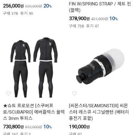
FIN W/SPRING STRAP / 제트 핀
256,000
20
원
320,000
원
%
(블랙)
구매
378
후기
90
378,900
10
원
421,000
원
%
구매
738
후기
47
★슈트 프로모션 [스쿠버프
[씨몬스터/SEAMONSTER] 씨몬
로/SCUBAPRO] 에버플렉스 율렉
스터 레스큐 시그널랜턴 (배터리
스 3mm 투피스
충전기 포함)
730,800
10
190,000
원
812,000
원
%
원
구매
167
후기
2
구매
97