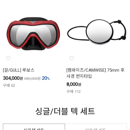
[걸/GULL] 루보스
[캠와이즈/CAMWISE] 75mm 후
사경 번지타입
304,000
20
원
380,000
원
%
8,000
원
구매
62
구매
112
싱글/더블 텍 세트