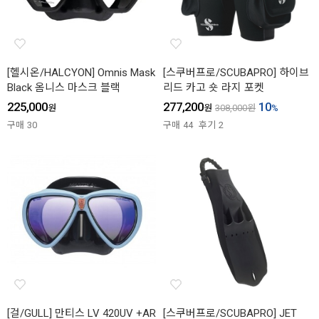
[헬시온/HALCYON] Omnis Mask
[스쿠버프로/SCUBAPRO] 하이브
Black 옴니스 마스크 블랙
리드 카고 숏 라지 포켓
225,000
277,200
10
원
원
308,000
원
%
구매
30
구매
44
후기
2
[걸/GULL] 만티스 LV 420UV +AR
[스쿠버프로/SCUBAPRO] JET