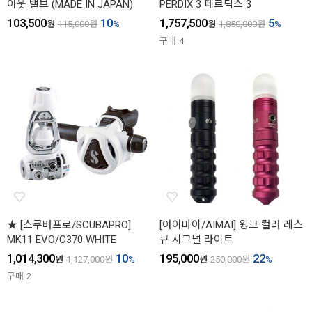
아웃 밸브 (MADE IN JAPAN)
PERDIX 3 페르딕스 3
103,500
10
1,757,500
5
원
115,000
원
%
원
1,850,000
원
%
구매
4
★ [스쿠버프로/SCUBAPRO]
[아이마이/AIMAI] 윙크 컬러 레스
MK11 EVO/C370 WHITE
큐 시그널 라이트
1,014,300
10
195,000
22
원
1,127,000
원
%
원
250,000
원
%
구매
2