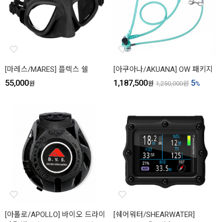
[마레스/MARES] 플렉스 쉘
[아쿠아나/AKUANA] OW 패키지
55,000
1,187,500
5
원
원
1,250,000
원
%
[아폴로/APOLLO] 바이오 드라이
[쉐어워터/SHEARWATER]