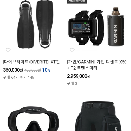
[다이브라이트/DIVERITE] XT핀
[가민/GARMIN] 가민 디센트 X50i
+ T2 트랜스미터
360,000
10
원
400,000
원
%
2,959,000
원
구매
647
후기
146
구매
3