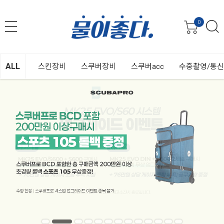
0
ALL
스킨장비
스쿠버장비
스쿠버acc
수중촬영/통