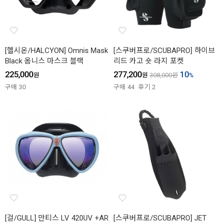
[헬시온/HALCYON] Omnis Mask
[스쿠버프로/SCUBAPRO] 하이브
Black 옴니스 마스크 블랙
리드 카고 숏 라지 포켓
225,000
277,200
10
원
원
308,000
원
%
구매
30
구매
44
후기
2
[걸/GULL] 만티스 LV 420UV +AR
[스쿠버프로/SCUBAPRO] JET