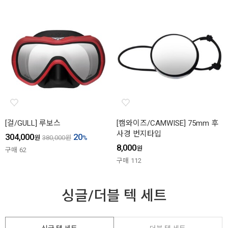
[걸/GULL] 루보스
[캠와이즈/CAMWISE] 75mm 후
사경 번지타입
304,000
20
원
380,000
원
%
8,000
원
구매
62
구매
112
싱글/더블 텍 세트