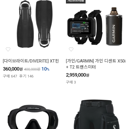
[다이브라이트/DIVERITE] XT핀
[가민/GARMIN] 가민 디센트 X50i
+ T2 트랜스미터
360,000
10
원
400,000
원
%
2,959,000
원
구매
647
후기
146
구매
3