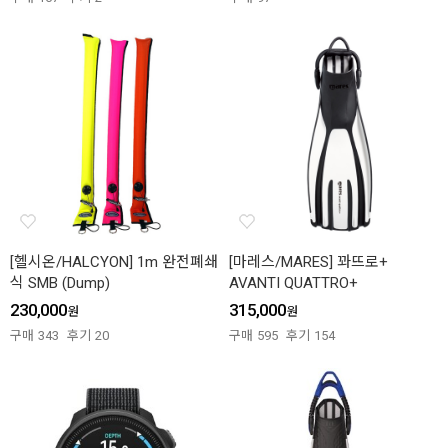
[헬시온/HALCYON] 1m 완전폐쇄
[마레스/MARES] 꽈뜨로+
식 SMB (Dump)
AVANTI QUATTRO+
230,000
315,000
원
원
구매
343
후기
20
구매
595
후기
154