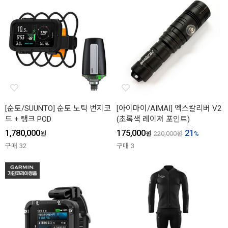
[순토/SUUNTO] 순토 노틱 번지코
[아이마이/AIMAI] 엑스칼리버 V2
드 + 탱크 POD
(초록색 레이져 포인트)
1,780,000
175,000
21
원
원
220,000
원
%
구매
32
구매
3