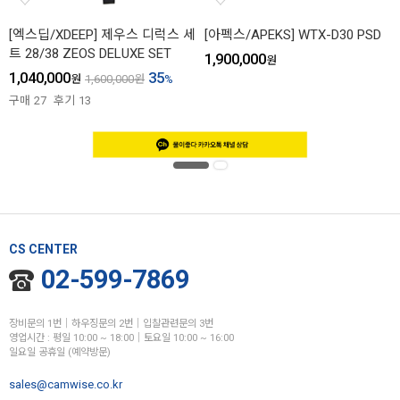
[엑스딥/XDEEP] 제우스 디럭스 세
[아펙스/APEKS] WTX-D30 PSD
트 28/38 ZEOS DELUXE SET
1,900,000
원
1,040,000
35
원
1,600,000
원
%
구매
27
후기
13
CS CENTER
02-599-7869
장비문의 1번│하우징문의 2번│입찰관련문의 3번
영업시간 : 평일 10:00 ~ 18:00│토요일 10:00 ~ 16:00
일요일 공휴일 (예약방문)
sales@camwise.co.kr