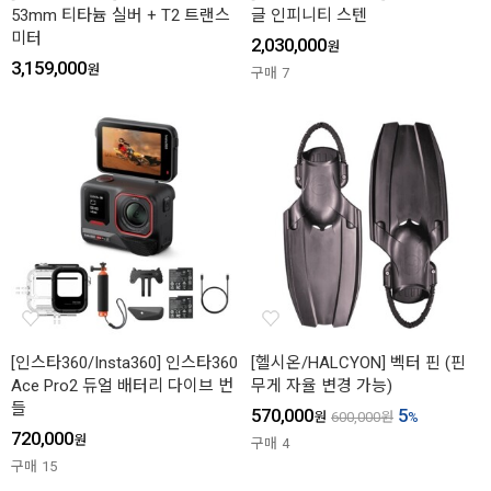
53mm 티타늄 실버 + T2 트랜스
글 인피니티 스텐
미터
2,030,000
원
3,159,000
원
구매
7
[인스타360/Insta360] 인스타360
[헬시온/HALCYON] 벡터 핀 (핀
Ace Pro2 듀얼 배터리 다이브 번
무게 자율 변경 가능)
들
570,000
5
원
600,000
원
%
720,000
원
구매
4
구매
15