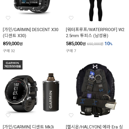
[가민/GARMIN] DESCENT X30
[워터프루프/WATERPROOF] W2
(디센트 X30)
2.5mm 투피스 (남성용)
859,000
585,000
10
원
원
650,000
원
%
구매
32
구매
7
[가민/GARMIN] 디센트 Mk3i
[헬시온/HALCYON] 에라 Era 싱