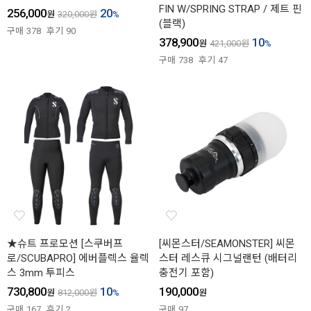
FIN W/SPRING STRAP / 제트 핀
256,000
20
원
320,000
원
%
(블랙)
구매
378
후기
90
378,900
10
원
421,000
원
%
구매
738
후기
47
★슈트 프로모션 [스쿠버프
[씨몬스터/SEAMONSTER] 씨몬
로/SCUBAPRO] 에버플렉스 율렉
스터 레스큐 시그널랜턴 (배터리
스 3mm 투피스
충전기 포함)
730,800
10
190,000
원
812,000
원
%
원
구매
167
후기
2
구매
97