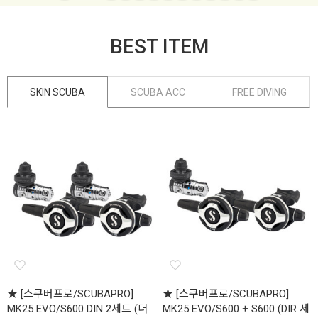
BEST ITEM
SKIN SCUBA
SCUBA ACC
FREE DIVING
★ [스쿠버프로/SCUBAPRO]
★ [스쿠버프로/SCUBAPRO]
MK25 EVO/S600 DIN 2세트 (더
MK25 EVO/S600 + S600 (DIR 세