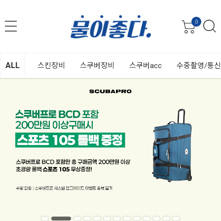
0
ALL
스킨장비
스쿠버장비
스쿠버acc
수중촬영/통