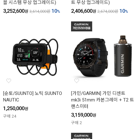
블 시스템 무상 업그레이드)
트 무상 업그레이드)
3,252,600
10
2,406,600
10
원
3,614,000
원
%
원
2,674,000
원
%
[순토/SUUNTO] 노틱 SUUNTO
[가민/GARMIN] 가민 디센트
NAUTIC
mk3i 51mm 카본그레이 + T2 트
랜스미터
1,250,000
원
3,159,000
원
구매
24
구매
2