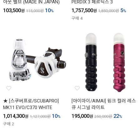
아웃 밸브 (MADE IN JAPAN)
PERDIX 3 페르딕스 3
103,500
10
1,757,500
5
원
115,000
원
%
원
1,850,000
원
%
구매
4
★ [스쿠버프로/SCUBAPRO]
[아이마이/AIMAI] 윙크 컬러 레스
MK11 EVO/C370 WHITE
큐 시그널 라이트
1,014,300
10
195,000
22
원
1,127,000
원
%
원
250,000
원
%
구매
2