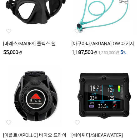
[마레스/MARES] 플렉스 쉘
[아쿠아나/AKUANA] OW 패키지
55,000
1,187,500
5
원
원
1,250,000
원
%
[아폴로/APOLLO] 바이오 드라이
[쉐어워터/SHEARWATER]