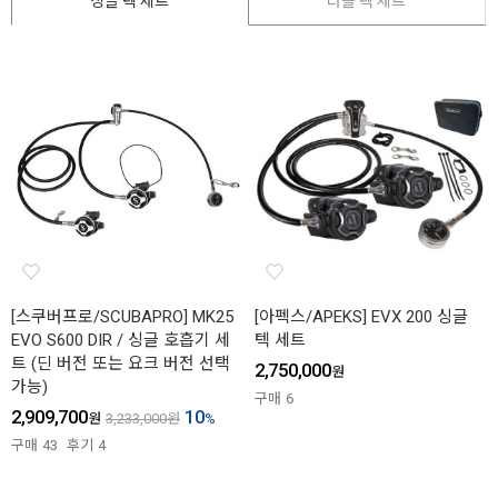
싱글 텍 세트
더블 텍 세트
[스쿠버프로/SCUBAPRO] MK25
[아펙스/APEKS] EVX 200 싱글
EVO S600 DIR / 싱글 호흡기 세
텍 세트
트 (딘 버전 또는 요크 버전 선택
2,750,000
원
가능)
구매
6
2,909,700
10
원
3,233,000
원
%
구매
43
후기
4