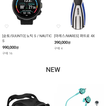
[순토/SUUNTO] 노틱 S / NAUTIC
[마레스/MARES] 꽈뜨로 4X
S
390,000
원
990,000
원
구매
4
구매
16
NEW