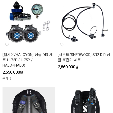
[헬시온/HALCYON] 싱글 DIR 세
[셔우드/SHERWOOD] SR2 DIR 싱
트 H-75P (H-75P /
글 호흡기 세트
HALO+HALO)
2,860,000
원
2,550,000
원
구매
6