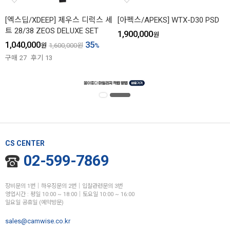
[엑스딥/XDEEP] 제우스 디럭스 세
[아펙스/APEKS] WTX-D30 PSD
트 28/38 ZEOS DELUXE SET
1,900,000
원
1,040,000
35
원
1,600,000
원
%
구매
27
후기
13
CS CENTER
02-599-7869
장비문의 1번│하우징문의 2번│입찰관련문의 3번
영업시간 : 평일 10:00 ~ 18:00│토요일 10:00 ~ 16:00
일요일 공휴일 (예약방문)
sales@camwise.co.kr