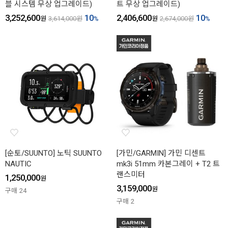
블 시스템 무상 업그레이드)
트 무상 업그레이드)
3,252,600
10
2,406,600
10
원
3,614,000
원
%
원
2,674,000
원
%
[순토/SUUNTO] 노틱 SUUNTO
[가민/GARMIN] 가민 디센트
NAUTIC
mk3i 51mm 카본그레이 + T2 트
랜스미터
1,250,000
원
3,159,000
원
구매
24
구매
2