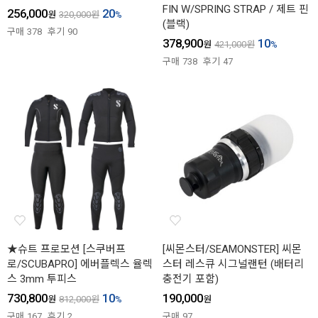
FIN W/SPRING STRAP / 제트 핀
256,000
20
원
320,000
원
%
(블랙)
구매
378
후기
90
378,900
10
원
421,000
원
%
구매
738
후기
47
★슈트 프로모션 [스쿠버프
[씨몬스터/SEAMONSTER] 씨몬
로/SCUBAPRO] 에버플렉스 율렉
스터 레스큐 시그널랜턴 (배터리
스 3mm 투피스
충전기 포함)
730,800
10
190,000
원
812,000
원
%
원
구매
167
후기
2
구매
97