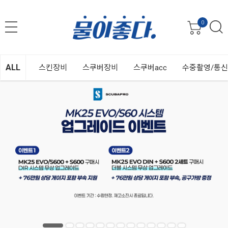
0
ALL
스킨장비
스쿠버장비
스쿠버acc
수중촬영/통