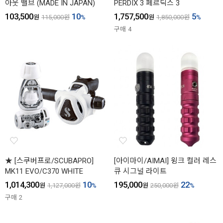
아웃 밸브 (MADE IN JAPAN)
PERDIX 3 페르딕스 3
103,500
10
1,757,500
5
원
115,000
원
%
원
1,850,000
원
%
구매
4
★ [스쿠버프로/SCUBAPRO]
[아이마이/AIMAI] 윙크 컬러 레스
MK11 EVO/C370 WHITE
큐 시그널 라이트
1,014,300
10
195,000
22
원
1,127,000
원
%
원
250,000
원
%
구매
2