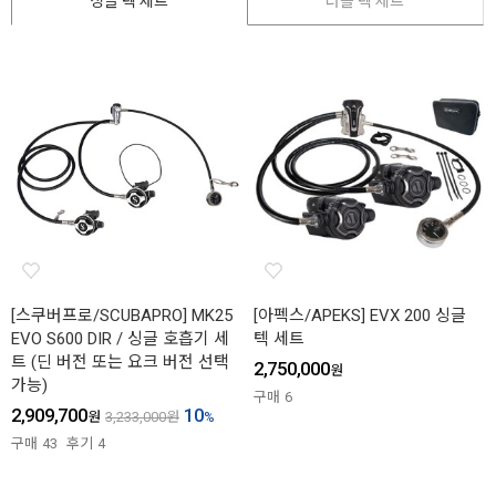
싱글 텍 세트
더블 텍 세트
[스쿠버프로/SCUBAPRO] MK25
[아펙스/APEKS] EVX 200 싱글
EVO S600 DIR / 싱글 호흡기 세
텍 세트
트 (딘 버전 또는 요크 버전 선택
2,750,000
원
가능)
구매
6
2,909,700
10
원
3,233,000
원
%
구매
43
후기
4