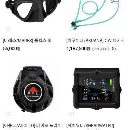
[마레스/MARES] 플렉스 쉘
[아쿠아나/AKUANA] OW 패키지
55,000
1,187,500
5
원
원
1,250,000
원
%
[아폴로/APOLLO] 바이오 드라이
[쉐어워터/SHEARWATER]