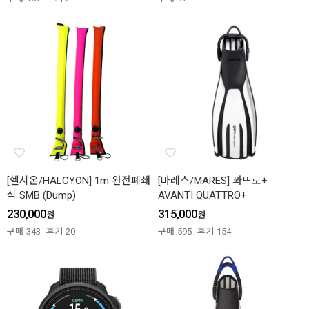
[헬시온/HALCYON] 1m 완전폐쇄
[마레스/MARES] 꽈뜨로+
식 SMB (Dump)
AVANTI QUATTRO+
230,000
315,000
원
원
구매
343
후기
20
구매
595
후기
154