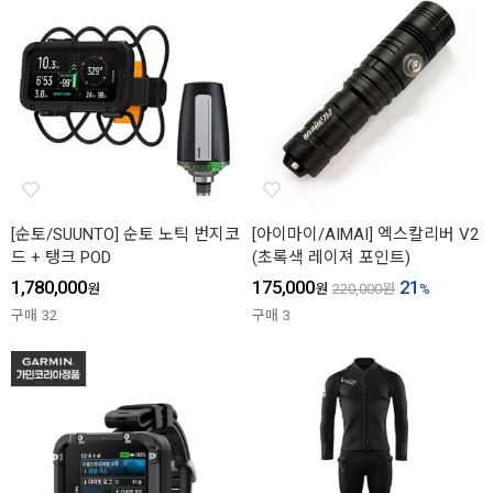
[순토/SUUNTO] 순토 노틱 번지코
[아이마이/AIMAI] 엑스칼리버 V2
드 + 탱크 POD
(초록색 레이져 포인트)
1,780,000
175,000
21
원
원
220,000
원
%
구매
32
구매
3