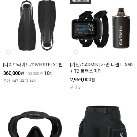
[다이브라이트/DIVERITE] XT핀
[가민/GARMIN] 가민 디센트 X50i
+ T2 트랜스미터
360,000
10
원
400,000
원
%
2,959,000
원
구매
647
후기
146
구매
3