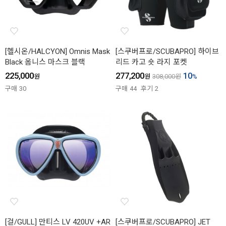
[헬시온/HALCYON] Omnis Mask
[스쿠버프로/SCUBAPRO] 하이브
Black 옴니스 마스크 블랙
리드 카고 숏 라지 포켓
225,000
277,200
10
원
원
308,000
원
%
구매
30
구매
44
후기
2
[걸/GULL] 만티스 LV 420UV +AR
[스쿠버프로/SCUBAPRO] JET