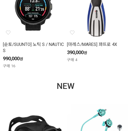
[순토/SUUNTO] 노틱 S / NAUTIC
[마레스/MARES] 꽈뜨로 4X
S
390,000
원
990,000
원
구매
4
구매
16
NEW