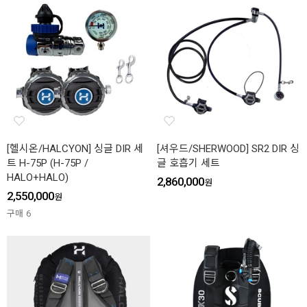
[헬시온/HALCYON] 싱글 DIR 세
[셔우드/SHERWOOD] SR2 DIR 싱
트 H-75P (H-75P /
글 호흡기 세트
HALO+HALO)
2,860,000
원
2,550,000
원
구매
6