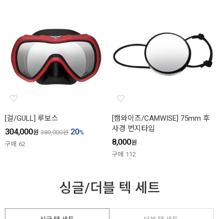
[걸/GULL] 루보스
[캠와이즈/CAMWISE] 75mm 후
사경 번지타입
304,000
20
원
380,000
원
%
8,000
원
구매
62
구매
112
싱글/더블 텍 세트