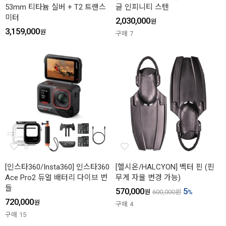
53mm 티타늄 실버 + T2 트랜스
글 인피니티 스텐
미터
2,030,000
원
3,159,000
원
구매
7
[인스타360/Insta360] 인스타360
[헬시온/HALCYON] 벡터 핀 (핀
Ace Pro2 듀얼 배터리 다이브 번
무게 자율 변경 가능)
들
570,000
5
원
600,000
원
%
720,000
원
구매
4
구매
15