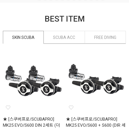
BEST ITEM
SKIN SCUBA
SCUBA ACC
FREE DIVING
★ [스쿠버프로/SCUBAPRO]
★ [스쿠버프로/SCUBAPRO]
MK25 EVO/S600 DIN 2세트 (더
MK25 EVO/S600 + S600 (DIR 세