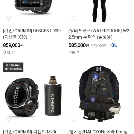
[가민/GARMIN] DESCENT X30
[워터프루프/WATERPROOF] W2
(디센트 X30)
2.5mm 투피스 (남성용)
859,000
585,000
10
원
원
650,000
원
%
구매
32
구매
7
[가민/GARMIN] 디센트 Mk3i
[헬시온/HALCYON] 에라 Era 싱