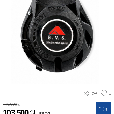
공유
찜
115,000
원
10
%
103,500
원
혜택보기