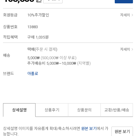
회원등급
10%추가할인
자세히
상품번호
13883
적립혜택
구매
1,035원
택배(
주문 시 결제
)
자세히
배송
5,000₩
(500,000₩ 이상 무료)
추가배송비
5,000₩~10,000₩
(지역별)
브랜드
아폴로
상세설명
상품후기
상품문의
교환/반품/
배송
상세설명 이미지를 자유롭게 확대/축소하시려면
원본 보기
에서 가
원본 보기
능합니다.