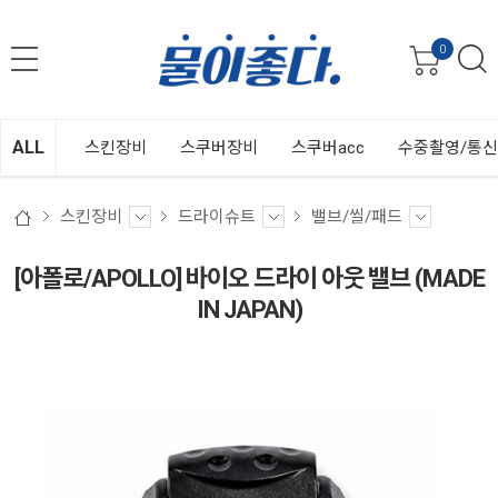
0
ALL
스킨장비
스쿠버장비
스쿠버acc
수중촬영/통
스킨장비
드라이슈트
밸브/씰/패드
[아폴로/APOLLO] 바이오 드라이 아웃 밸브 (MADE
IN JAPAN)