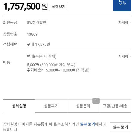
5
%
1,757,500
원
혜택보기
회원등급
5%추가할인
자세히
상품번호
13869
적립혜택
구매
17,575원
택배(
주문 시 결제
)
자세히
배송
5,000₩
(500,000₩ 이상 무료)
추가배송비
5,000₩~10,000₩
(지역별)
1
상세설명
상품후기
상품문의
교환/반품/
배송
상세설명 이미지를 자유롭게 확대/축소하시려면
원본 보기
에서 가
원본 보기
능합니다.