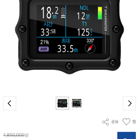
공유
찜
1,850,000
원