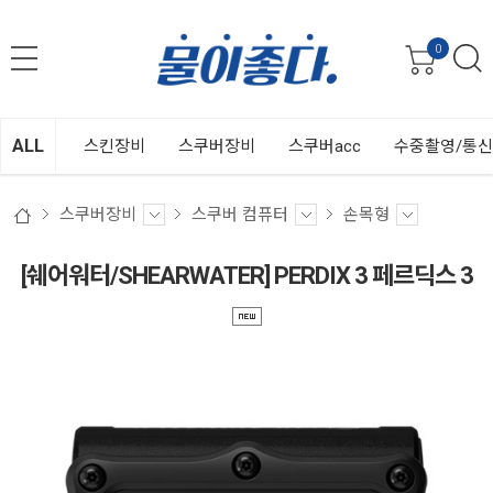
0
ALL
스킨장비
스쿠버장비
스쿠버acc
수중촬영/통
스쿠버장비
스쿠버 컴퓨터
손목형
[쉐어워터/SHEARWATER] PERDIX 3 페르딕스 3